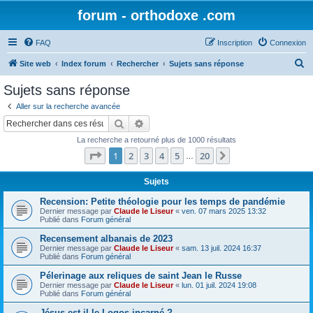
forum - orthodoxe .com
FAQ
Inscription
Connexion
R
Site web
Index forum
Rechercher
Sujets sans réponse
e
Sujets sans réponse
c
Aller sur la recherche avancée
h
Rechercher
Recherche avancée
e
La recherche a retourné plus de 1000 résultats
r
Page
1
sur
20
1
2
3
4
5
20
Suivant
…
c
h
Sujets
e
Recension: Petite théologie pour les temps de pandémie
Dernier message par
Claude le Liseur
«
ven. 07 mars 2025 13:32
r
Publié dans
Forum général
Recensement albanais de 2023
Dernier message par
Claude le Liseur
«
sam. 13 juil. 2024 16:37
Publié dans
Forum général
Pélerinage aux reliques de saint Jean le Russe
Dernier message par
Claude le Liseur
«
lun. 01 juil. 2024 19:08
Publié dans
Forum général
Jésus est-il le Logos incarné ?