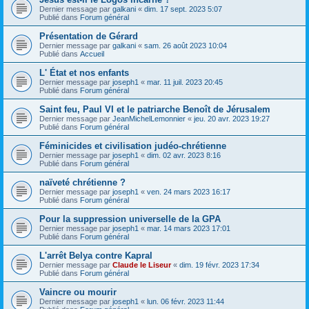
Dernier message par
galkani
«
dim. 17 sept. 2023 5:07
Publié dans
Forum général
Présentation de Gérard
Dernier message par
galkani
«
sam. 26 août 2023 10:04
Publié dans
Accueil
L' État et nos enfants
Dernier message par
joseph1
«
mar. 11 juil. 2023 20:45
Publié dans
Forum général
Saint feu, Paul VI et le patriarche Benoît de Jérusalem
Dernier message par
JeanMichelLemonnier
«
jeu. 20 avr. 2023 19:27
Publié dans
Forum général
Féminicides et civilisation judéo-chrétienne
Dernier message par
joseph1
«
dim. 02 avr. 2023 8:16
Publié dans
Forum général
naïveté chrétienne ?
Dernier message par
joseph1
«
ven. 24 mars 2023 16:17
Publié dans
Forum général
Pour la suppression universelle de la GPA
Dernier message par
joseph1
«
mar. 14 mars 2023 17:01
Publié dans
Forum général
L'arrêt Belya contre Kapral
Dernier message par
Claude le Liseur
«
dim. 19 févr. 2023 17:34
Publié dans
Forum général
Vaincre ou mourir
Dernier message par
joseph1
«
lun. 06 févr. 2023 11:44