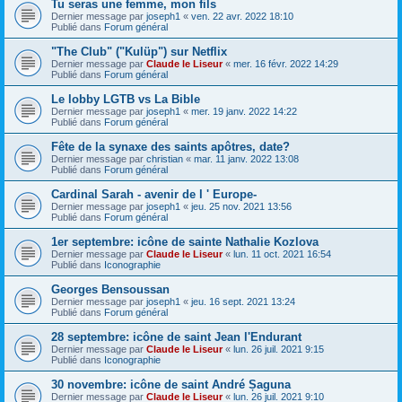
Tu seras une femme, mon fils
Dernier message par
joseph1
«
ven. 22 avr. 2022 18:10
Publié dans
Forum général
"The Club" ("Kulüp") sur Netflix
Dernier message par
Claude le Liseur
«
mer. 16 févr. 2022 14:29
Publié dans
Forum général
Le lobby LGTB vs La Bible
Dernier message par
joseph1
«
mer. 19 janv. 2022 14:22
Publié dans
Forum général
Fête de la synaxe des saints apôtres, date?
Dernier message par
christian
«
mar. 11 janv. 2022 13:08
Publié dans
Forum général
Cardinal Sarah - avenir de l ' Europe-
Dernier message par
joseph1
«
jeu. 25 nov. 2021 13:56
Publié dans
Forum général
1er septembre: icône de sainte Nathalie Kozlova
Dernier message par
Claude le Liseur
«
lun. 11 oct. 2021 16:54
Publié dans
Iconographie
Georges Bensoussan
Dernier message par
joseph1
«
jeu. 16 sept. 2021 13:24
Publié dans
Forum général
28 septembre: icône de saint Jean l'Endurant
Dernier message par
Claude le Liseur
«
lun. 26 juil. 2021 9:15
Publié dans
Iconographie
30 novembre: icône de saint André Șaguna
Dernier message par
Claude le Liseur
«
lun. 26 juil. 2021 9:10