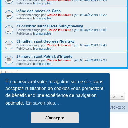
Publié dans
Iconographie
Icône des noces de Cana
Dernier message par
Claude le Liseur
«
jeu. 08 août 2019 18:22
Publié dans
Iconographie
31 octobre: saint Pierre Kalnychevsky
Dernier message par
Claude le Liseur
«
jeu. 08 août 2019 18:01
Publié dans
Iconographie
31 juillet: saint Georges Novitsky
Dernier message par
Claude le Liseur
«
jeu. 08 août 2019 17:49
Publié dans
Iconographie
17 mars : saint Patrick d'Irlande
Dernier message par
Claude le Liseur
«
jeu. 08 août 2019 17:23
Publié dans
Iconographie
La recherche a retourné plus de 1000 résultats
En poursuivant votre navigation sur ce site, vous
Page
1
sur
20
1
2
3
4
5
20
Suivant
…
acceptez l’utilisation de cookies vous permettant
de bénéficier d’une expérience de navigation
Aller
optimale.
En savoir plus…
Site web
Index forum
Fuseau horaire sur
UTC+02:00
J’accepte
Développé par
phpBB
® Forum Software © phpBB Limited
Traduction française officielle
©
Qiaeru
Confidentialité
|
Conditions