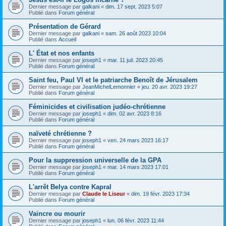
Dernier message par
galkani
«
dim. 17 sept. 2023 5:07
Publié dans
Forum général
Présentation de Gérard
Dernier message par
galkani
«
sam. 26 août 2023 10:04
Publié dans
Accueil
L' État et nos enfants
Dernier message par
joseph1
«
mar. 11 juil. 2023 20:45
Publié dans
Forum général
Saint feu, Paul VI et le patriarche Benoît de Jérusalem
Dernier message par
JeanMichelLemonnier
«
jeu. 20 avr. 2023 19:27
Publié dans
Forum général
Féminicides et civilisation judéo-chrétienne
Dernier message par
joseph1
«
dim. 02 avr. 2023 8:16
Publié dans
Forum général
naïveté chrétienne ?
Dernier message par
joseph1
«
ven. 24 mars 2023 16:17
Publié dans
Forum général
Pour la suppression universelle de la GPA
Dernier message par
joseph1
«
mar. 14 mars 2023 17:01
Publié dans
Forum général
L'arrêt Belya contre Kapral
Dernier message par
Claude le Liseur
«
dim. 19 févr. 2023 17:34
Publié dans
Forum général
Vaincre ou mourir
Dernier message par
joseph1
«
lun. 06 févr. 2023 11:44