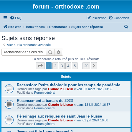
forum - orthodoxe .com
FAQ
Inscription
Connexion
R
Site web
Index forum
Rechercher
Sujets sans réponse
e
Sujets sans réponse
c
Aller sur la recherche avancée
h
Rechercher
Recherche avancée
e
La recherche a retourné plus de 1000 résultats
r
Page
1
sur
20
1
2
3
4
5
20
Suivant
…
c
h
Sujets
e
Recension: Petite théologie pour les temps de pandémie
Dernier message par
Claude le Liseur
«
ven. 07 mars 2025 13:32
r
Publié dans
Forum général
Recensement albanais de 2023
Dernier message par
Claude le Liseur
«
sam. 13 juil. 2024 16:37
Publié dans
Forum général
Pélerinage aux reliques de saint Jean le Russe
Dernier message par
Claude le Liseur
«
lun. 01 juil. 2024 19:08
Publié dans
Forum général
Jésus est-il le Logos incarné ?