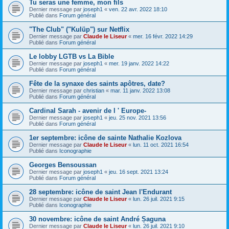
Tu seras une femme, mon fils
Dernier message par
joseph1
«
ven. 22 avr. 2022 18:10
Publié dans
Forum général
"The Club" ("Kulüp") sur Netflix
Dernier message par
Claude le Liseur
«
mer. 16 févr. 2022 14:29
Publié dans
Forum général
Le lobby LGTB vs La Bible
Dernier message par
joseph1
«
mer. 19 janv. 2022 14:22
Publié dans
Forum général
Fête de la synaxe des saints apôtres, date?
Dernier message par
christian
«
mar. 11 janv. 2022 13:08
Publié dans
Forum général
Cardinal Sarah - avenir de l ' Europe-
Dernier message par
joseph1
«
jeu. 25 nov. 2021 13:56
Publié dans
Forum général
1er septembre: icône de sainte Nathalie Kozlova
Dernier message par
Claude le Liseur
«
lun. 11 oct. 2021 16:54
Publié dans
Iconographie
Georges Bensoussan
Dernier message par
joseph1
«
jeu. 16 sept. 2021 13:24
Publié dans
Forum général
28 septembre: icône de saint Jean l'Endurant
Dernier message par
Claude le Liseur
«
lun. 26 juil. 2021 9:15
Publié dans
Iconographie
30 novembre: icône de saint André Șaguna
Dernier message par
Claude le Liseur
«
lun. 26 juil. 2021 9:10