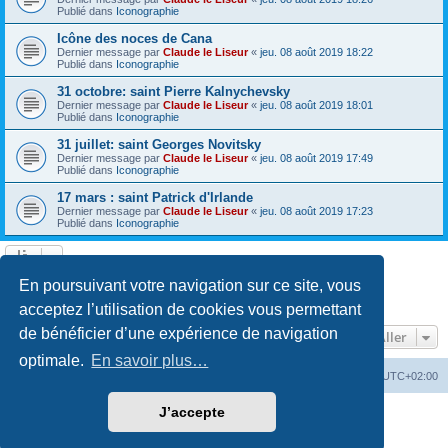
Publié dans
Iconographie
Icône des noces de Cana
Dernier message par
Claude le Liseur
«
jeu. 08 août 2019 18:22
Publié dans
Iconographie
31 octobre: saint Pierre Kalnychevsky
Dernier message par
Claude le Liseur
«
jeu. 08 août 2019 18:01
Publié dans
Iconographie
31 juillet: saint Georges Novitsky
Dernier message par
Claude le Liseur
«
jeu. 08 août 2019 17:49
Publié dans
Iconographie
17 mars : saint Patrick d'Irlande
Dernier message par
Claude le Liseur
«
jeu. 08 août 2019 17:23
Publié dans
Iconographie
La recherche a retourné plus de 1000 résultats
En poursuivant votre navigation sur ce site, vous
Page
1
sur
20
1
2
3
4
5
20
Suivant
…
acceptez l’utilisation de cookies vous permettant
de bénéficier d’une expérience de navigation
Aller
optimale.
En savoir plus…
Site web
Index forum
Fuseau horaire sur
UTC+02:00
J’accepte
Développé par
phpBB
® Forum Software © phpBB Limited
Traduction française officielle
©
Qiaeru
Confidentialité
|
Conditions