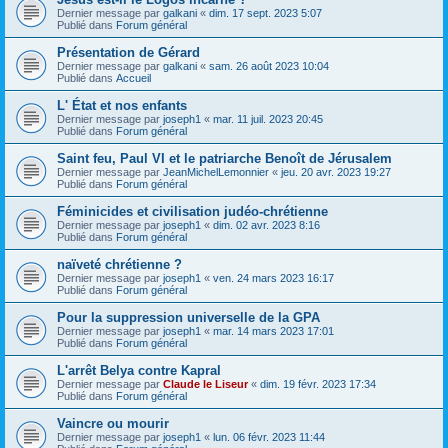
Dernier message par
galkani
«
dim. 17 sept. 2023 5:07
Publié dans
Forum général
Présentation de Gérard
Dernier message par
galkani
«
sam. 26 août 2023 10:04
Publié dans
Accueil
L' État et nos enfants
Dernier message par
joseph1
«
mar. 11 juil. 2023 20:45
Publié dans
Forum général
Saint feu, Paul VI et le patriarche Benoît de Jérusalem
Dernier message par
JeanMichelLemonnier
«
jeu. 20 avr. 2023 19:27
Publié dans
Forum général
Féminicides et civilisation judéo-chrétienne
Dernier message par
joseph1
«
dim. 02 avr. 2023 8:16
Publié dans
Forum général
naïveté chrétienne ?
Dernier message par
joseph1
«
ven. 24 mars 2023 16:17
Publié dans
Forum général
Pour la suppression universelle de la GPA
Dernier message par
joseph1
«
mar. 14 mars 2023 17:01
Publié dans
Forum général
L'arrêt Belya contre Kapral
Dernier message par
Claude le Liseur
«
dim. 19 févr. 2023 17:34
Publié dans
Forum général
Vaincre ou mourir
Dernier message par
joseph1
«
lun. 06 févr. 2023 11:44