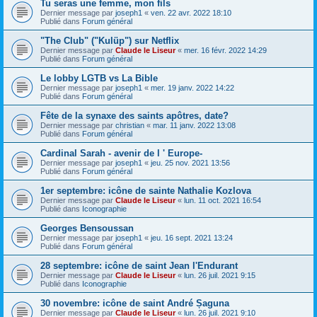
Tu seras une femme, mon fils
Dernier message par
joseph1
«
ven. 22 avr. 2022 18:10
Publié dans
Forum général
"The Club" ("Kulüp") sur Netflix
Dernier message par
Claude le Liseur
«
mer. 16 févr. 2022 14:29
Publié dans
Forum général
Le lobby LGTB vs La Bible
Dernier message par
joseph1
«
mer. 19 janv. 2022 14:22
Publié dans
Forum général
Fête de la synaxe des saints apôtres, date?
Dernier message par
christian
«
mar. 11 janv. 2022 13:08
Publié dans
Forum général
Cardinal Sarah - avenir de l ' Europe-
Dernier message par
joseph1
«
jeu. 25 nov. 2021 13:56
Publié dans
Forum général
1er septembre: icône de sainte Nathalie Kozlova
Dernier message par
Claude le Liseur
«
lun. 11 oct. 2021 16:54
Publié dans
Iconographie
Georges Bensoussan
Dernier message par
joseph1
«
jeu. 16 sept. 2021 13:24
Publié dans
Forum général
28 septembre: icône de saint Jean l'Endurant
Dernier message par
Claude le Liseur
«
lun. 26 juil. 2021 9:15
Publié dans
Iconographie
30 novembre: icône de saint André Șaguna
Dernier message par
Claude le Liseur
«
lun. 26 juil. 2021 9:10