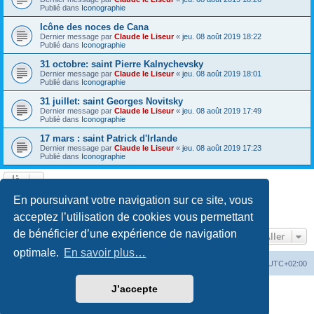
Publié dans
Iconographie
Icône des noces de Cana
Dernier message par
Claude le Liseur
«
jeu. 08 août 2019 18:22
Publié dans
Iconographie
31 octobre: saint Pierre Kalnychevsky
Dernier message par
Claude le Liseur
«
jeu. 08 août 2019 18:01
Publié dans
Iconographie
31 juillet: saint Georges Novitsky
Dernier message par
Claude le Liseur
«
jeu. 08 août 2019 17:49
Publié dans
Iconographie
17 mars : saint Patrick d'Irlande
Dernier message par
Claude le Liseur
«
jeu. 08 août 2019 17:23
Publié dans
Iconographie
La recherche a retourné plus de 1000 résultats
En poursuivant votre navigation sur ce site, vous
Page
1
sur
20
1
2
3
4
5
20
Suivant
…
acceptez l’utilisation de cookies vous permettant
de bénéficier d’une expérience de navigation
Aller
optimale.
En savoir plus…
Site web
Index forum
Fuseau horaire sur
UTC+02:00
J’accepte
Développé par
phpBB
® Forum Software © phpBB Limited
Traduction française officielle
©
Qiaeru
Confidentialité
|
Conditions