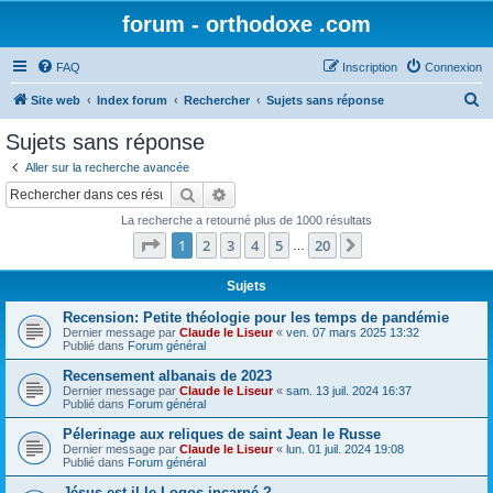
forum - orthodoxe .com
FAQ
Inscription
Connexion
R
Site web
Index forum
Rechercher
Sujets sans réponse
e
Sujets sans réponse
c
Aller sur la recherche avancée
h
Rechercher
Recherche avancée
e
La recherche a retourné plus de 1000 résultats
r
Page
1
sur
20
1
2
3
4
5
20
Suivant
…
c
h
Sujets
e
Recension: Petite théologie pour les temps de pandémie
Dernier message par
Claude le Liseur
«
ven. 07 mars 2025 13:32
r
Publié dans
Forum général
Recensement albanais de 2023
Dernier message par
Claude le Liseur
«
sam. 13 juil. 2024 16:37
Publié dans
Forum général
Pélerinage aux reliques de saint Jean le Russe
Dernier message par
Claude le Liseur
«
lun. 01 juil. 2024 19:08
Publié dans
Forum général
Jésus est-il le Logos incarné ?