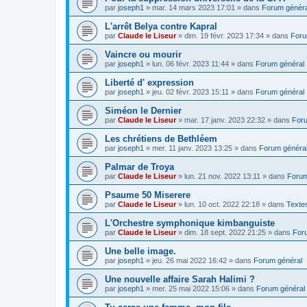
par
joseph1
»
mar. 14 mars 2023 17:01
» dans
Forum généra
L'arrêt Belya contre Kapral
par
Claude le Liseur
»
dim. 19 févr. 2023 17:34
» dans
Foru
Vaincre ou mourir
par
joseph1
»
lun. 06 févr. 2023 11:44
» dans
Forum général
Liberté d' expression
par
joseph1
»
jeu. 02 févr. 2023 15:11
» dans
Forum général
Siméon le Dernier
par
Claude le Liseur
»
mar. 17 janv. 2023 22:32
» dans
Foru
Les chrétiens de Bethléem
par
joseph1
»
mer. 11 janv. 2023 13:25
» dans
Forum généra
Palmar de Troya
par
Claude le Liseur
»
lun. 21 nov. 2022 13:11
» dans
Forum
Psaume 50 Miserere
par
Claude le Liseur
»
lun. 10 oct. 2022 22:18
» dans
Textes
L'Orchestre symphonique kimbanguiste
par
Claude le Liseur
»
dim. 18 sept. 2022 21:25
» dans
For
Une belle image.
par
joseph1
»
jeu. 26 mai 2022 16:42
» dans
Forum général
Une nouvelle affaire Sarah Halimi ?
par
joseph1
»
mer. 25 mai 2022 15:06
» dans
Forum général