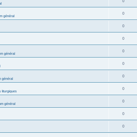
0
l
0
m général
0
0
0
m général
0
l
0
 général
0
 liturgiques
0
um général
0
0