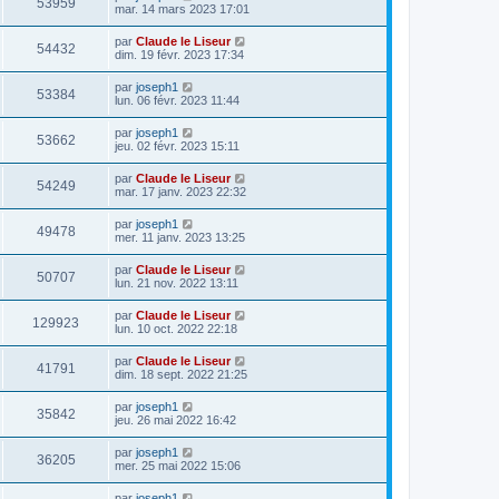
53959
mar. 14 mars 2023 17:01
par
Claude le Liseur
54432
dim. 19 févr. 2023 17:34
par
joseph1
53384
lun. 06 févr. 2023 11:44
par
joseph1
53662
jeu. 02 févr. 2023 15:11
par
Claude le Liseur
54249
mar. 17 janv. 2023 22:32
par
joseph1
49478
mer. 11 janv. 2023 13:25
par
Claude le Liseur
50707
lun. 21 nov. 2022 13:11
par
Claude le Liseur
129923
lun. 10 oct. 2022 22:18
par
Claude le Liseur
41791
dim. 18 sept. 2022 21:25
par
joseph1
35842
jeu. 26 mai 2022 16:42
par
joseph1
36205
mer. 25 mai 2022 15:06
par
joseph1