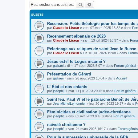
Rechercher
Recherche avancée
SUJETS
Recension: Petite théologie pour les temps de
par
Claude le Liseur
»
ven. 07 mars 2025 13:32
» dans
For
Recensement albanais de 2023
par
Claude le Liseur
»
sam. 13 juil. 2024 16:37
» dans
Foru
Pélerinage aux reliques de saint Jean le Russe
par
Claude le Liseur
»
lun. 01 juil. 2024 19:08
» dans
Forum 
Jésus est-il le Logos incarné ?
par
galkani
»
dim. 17 sept. 2023 5:07
» dans
Forum général
Présentation de Gérard
par
galkani
»
sam. 26 août 2023 10:04
» dans
Accueil
L' État et nos enfants
par
joseph1
»
mar. 11 juil. 2023 20:45
» dans
Forum général
Saint feu, Paul VI et le patriarche Benoît de Jé
par
JeanMichelLemonnier
»
jeu. 20 avr. 2023 19:27
» dans
F
Féminicides et civilisation judéo-chrétienne
par
joseph1
»
dim. 02 avr. 2023 8:16
» dans
Forum général
naïveté chrétienne ?
par
joseph1
»
ven. 24 mars 2023 16:17
» dans
Forum généra
Pour la suppression universelle de la GPA