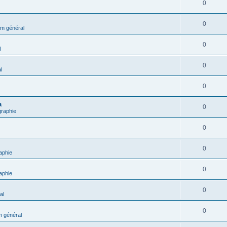
0
0
m général
0
l
0
l
0
a
0
graphie
0
0
aphie
0
aphie
0
al
0
 général