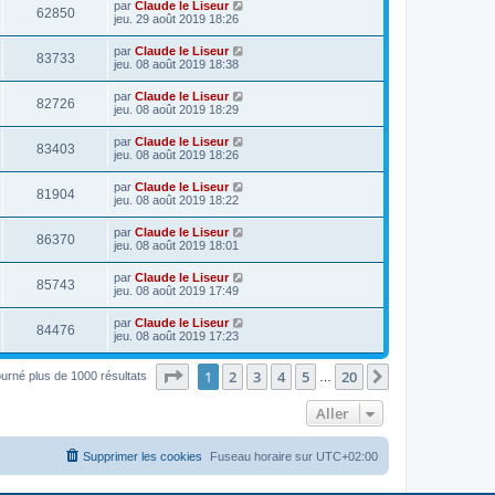
par
Claude le Liseur
62850
jeu. 29 août 2019 18:26
par
Claude le Liseur
83733
jeu. 08 août 2019 18:38
par
Claude le Liseur
82726
jeu. 08 août 2019 18:29
par
Claude le Liseur
83403
jeu. 08 août 2019 18:26
par
Claude le Liseur
81904
jeu. 08 août 2019 18:22
par
Claude le Liseur
86370
jeu. 08 août 2019 18:01
par
Claude le Liseur
85743
jeu. 08 août 2019 17:49
par
Claude le Liseur
84476
jeu. 08 août 2019 17:23
Page
1
sur
20
1
2
3
4
5
20
Suivant
ourné plus de 1000 résultats
…
Aller
Supprimer les cookies
Fuseau horaire sur
UTC+02:00