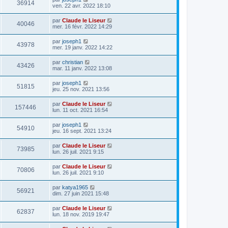
36914
ven. 22 avr. 2022 18:10
par
Claude le Liseur
40046
mer. 16 févr. 2022 14:29
par
joseph1
43978
mer. 19 janv. 2022 14:22
par
christian
43426
mar. 11 janv. 2022 13:08
par
joseph1
51815
jeu. 25 nov. 2021 13:56
par
Claude le Liseur
157446
lun. 11 oct. 2021 16:54
par
joseph1
54910
jeu. 16 sept. 2021 13:24
par
Claude le Liseur
73985
lun. 26 juil. 2021 9:15
par
Claude le Liseur
70806
lun. 26 juil. 2021 9:10
par
katya1965
56921
dim. 27 juin 2021 15:48
par
Claude le Liseur
62837
lun. 18 nov. 2019 19:47