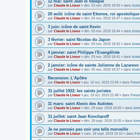
12 mai: saint Jean le Valaque
par
Claude le Liseur
»
dim. 03 nov. 2019 18:50
» dans
Icon
20 août: icône de saint Etienne, roi apostoliqu
par
Claude le Liseur
»
dim. 03 nov. 2019 18:47
» dans
Icon
3 juin: icône de saint Kevin
par
Claude le Liseur
»
dim. 03 nov. 2019 18:44
» dans
Icon
3 février: saint Nicolas du Japon
par
Claude le Liseur
»
dim. 03 nov. 2019 18:42
» dans
Icon
4 janvier: saint Philippe l'Evangéliste
par
Claude le Liseur
»
dim. 03 nov. 2019 18:41
» dans
Icon
2 janvier: icône de sainte Julienne de Lazarevo
par
Claude le Liseur
»
dim. 03 nov. 2019 18:37
» dans
Icon
Recension: L'Apôtre
par
Claude le Liseur
»
jeu. 10 oct. 2019 23:49
» dans
Forum
31 juillet 1922: les saints juristes
par
Claude le Liseur
»
jeu. 10 oct. 2019 22:48
» dans
Forum
11 mars: saint Alexis des Autistes
par
Claude le Liseur
»
dim. 29 sept. 2019 18:09
» dans
Icon
31 juillet: saint Jean Kovcharoff
par
Claude le Liseur
»
dim. 29 sept. 2019 15:05
» dans
Icon
Je ne pensais pas voir une telle merveille
par
Claude le Liseur
»
sam. 28 sept. 2019 19:10
» dans
For