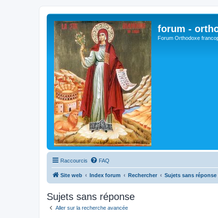
forum - orth
Forum Orthodoxe franco
Raccourcis
FAQ
Site web
Index forum
Rechercher
Sujets sans réponse
Sujets sans réponse
Aller sur la recherche avancée