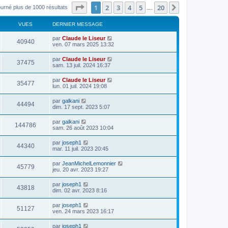
Page
1
sur
20
1
2
3
4
5
20
Suivant
ourné plus de 1000 résultats
…
VUES
DERNIER MESSAGE
par
Claude le Liseur
40940
ven. 07 mars 2025 13:32
par
Claude le Liseur
37475
sam. 13 juil. 2024 16:37
par
Claude le Liseur
35477
lun. 01 juil. 2024 19:08
par
galkani
44494
dim. 17 sept. 2023 5:07
par
galkani
144786
sam. 26 août 2023 10:04
par
joseph1
44340
mar. 11 juil. 2023 20:45
par
JeanMichelLemonnier
45779
jeu. 20 avr. 2023 19:27
par
joseph1
43818
dim. 02 avr. 2023 8:16
par
joseph1
51127
ven. 24 mars 2023 16:17
par
joseph1