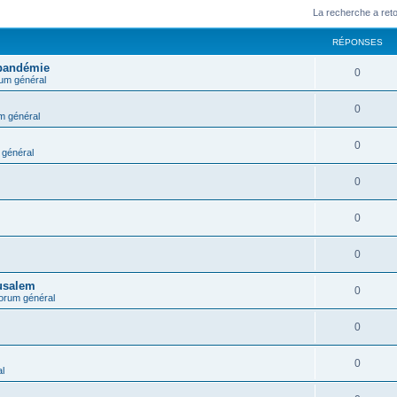
La recherche a ret
RÉPONSES
 pandémie
0
um général
0
m général
0
général
0
0
0
rusalem
0
orum général
0
0
l