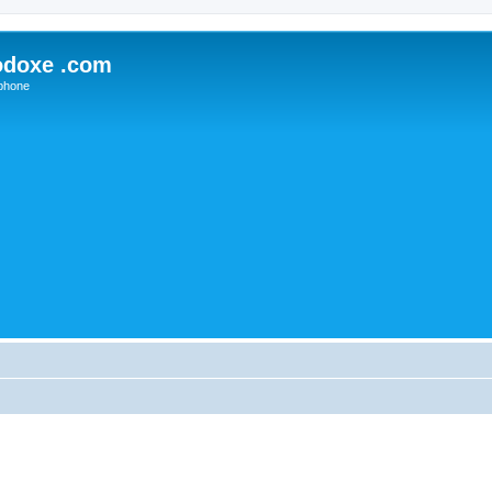
odoxe .com
phone