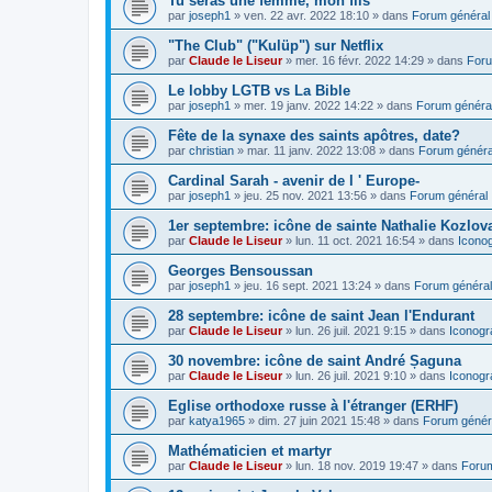
Tu seras une femme, mon fils
par
joseph1
»
ven. 22 avr. 2022 18:10
» dans
Forum général
"The Club" ("Kulüp") sur Netflix
par
Claude le Liseur
»
mer. 16 févr. 2022 14:29
» dans
Foru
Le lobby LGTB vs La Bible
par
joseph1
»
mer. 19 janv. 2022 14:22
» dans
Forum généra
Fête de la synaxe des saints apôtres, date?
par
christian
»
mar. 11 janv. 2022 13:08
» dans
Forum généra
Cardinal Sarah - avenir de l ' Europe-
par
joseph1
»
jeu. 25 nov. 2021 13:56
» dans
Forum général
1er septembre: icône de sainte Nathalie Kozlov
par
Claude le Liseur
»
lun. 11 oct. 2021 16:54
» dans
Icono
Georges Bensoussan
par
joseph1
»
jeu. 16 sept. 2021 13:24
» dans
Forum général
28 septembre: icône de saint Jean l'Endurant
par
Claude le Liseur
»
lun. 26 juil. 2021 9:15
» dans
Iconogr
30 novembre: icône de saint André Șaguna
par
Claude le Liseur
»
lun. 26 juil. 2021 9:10
» dans
Iconogr
Eglise orthodoxe russe à l'étranger (ERHF)
par
katya1965
»
dim. 27 juin 2021 15:48
» dans
Forum génér
Mathématicien et martyr
par
Claude le Liseur
»
lun. 18 nov. 2019 19:47
» dans
Forum