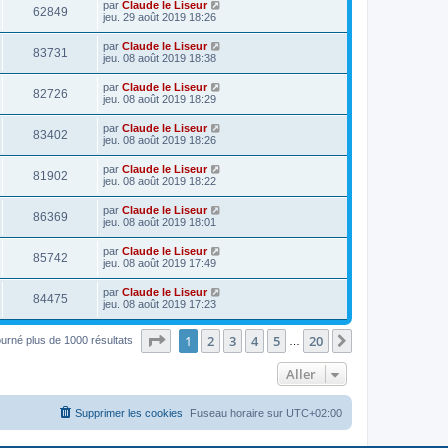
par
Claude le Liseur
62849
jeu. 29 août 2019 18:26
par
Claude le Liseur
83731
jeu. 08 août 2019 18:38
par
Claude le Liseur
82726
jeu. 08 août 2019 18:29
par
Claude le Liseur
83402
jeu. 08 août 2019 18:26
par
Claude le Liseur
81902
jeu. 08 août 2019 18:22
par
Claude le Liseur
86369
jeu. 08 août 2019 18:01
par
Claude le Liseur
85742
jeu. 08 août 2019 17:49
par
Claude le Liseur
84475
jeu. 08 août 2019 17:23
Page
1
sur
20
1
2
3
4
5
20
Suivant
ourné plus de 1000 résultats
…
Aller
Supprimer les cookies
Fuseau horaire sur
UTC+02:00