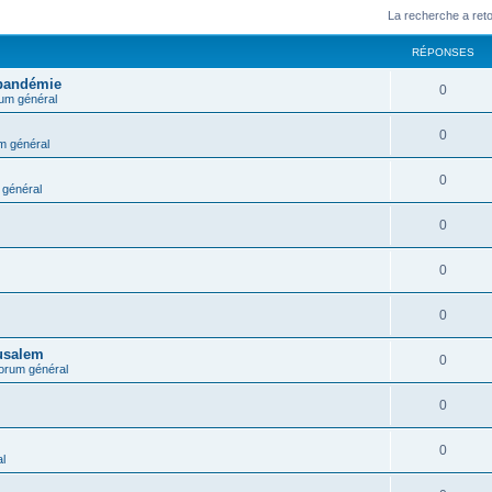
La recherche a ret
RÉPONSES
 pandémie
0
um général
0
m général
0
général
0
0
0
rusalem
0
orum général
0
0
l