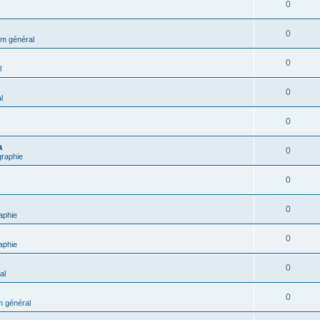
0
0
m général
0
l
0
l
0
a
0
graphie
0
0
aphie
0
aphie
0
al
0
 général