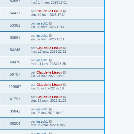
53957
mar. 14 mars 2023 17:01
par
Claude le Liseur
54431
dim. 19 févr. 2023 17:34
par
joseph1
53381
lun. 06 févr. 2023 11:44
par
joseph1
53661
jeu. 02 févr. 2023 15:11
par
Claude le Liseur
54246
mar. 17 janv. 2023 22:32
par
joseph1
49478
mer. 11 janv. 2023 13:25
par
Claude le Liseur
50707
lun. 21 nov. 2022 13:11
par
Claude le Liseur
129867
lun. 10 oct. 2022 22:18
par
Claude le Liseur
41791
dim. 18 sept. 2022 21:25
par
joseph1
35842
jeu. 26 mai 2022 16:42
par
joseph1
36204
mer. 25 mai 2022 15:06
par
joseph1