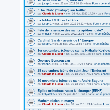
Tu seras une femme, mon fils
par
joseph1
»
ven. 22 avr. 2022 18:10
» dans
Forum général
"The Club" ("Kulüp") sur Netflix
par
Claude le Liseur
»
mer. 16 févr. 2022 14:29
» dans
Foru
Le lobby LGTB vs La Bible
par
joseph1
»
mer. 19 janv. 2022 14:22
» dans
Forum généra
Fête de la synaxe des saints apôtres, date?
par
christian
»
mar. 11 janv. 2022 13:08
» dans
Forum généra
Cardinal Sarah - avenir de l ' Europe-
par
joseph1
»
jeu. 25 nov. 2021 13:56
» dans
Forum général
1er septembre: icône de sainte Nathalie Kozlov
par
Claude le Liseur
»
lun. 11 oct. 2021 16:54
» dans
Icono
Georges Bensoussan
par
joseph1
»
jeu. 16 sept. 2021 13:24
» dans
Forum général
28 septembre: icône de saint Jean l'Endurant
par
Claude le Liseur
»
lun. 26 juil. 2021 9:15
» dans
Iconogr
30 novembre: icône de saint André Șaguna
par
Claude le Liseur
»
lun. 26 juil. 2021 9:10
» dans
Iconogr
Eglise orthodoxe russe à l'étranger (ERHF)
par
katya1965
»
dim. 27 juin 2021 15:48
» dans
Forum génér
Mathématicien et martyr
par
Claude le Liseur
»
lun. 18 nov. 2019 19:47
» dans
Forum