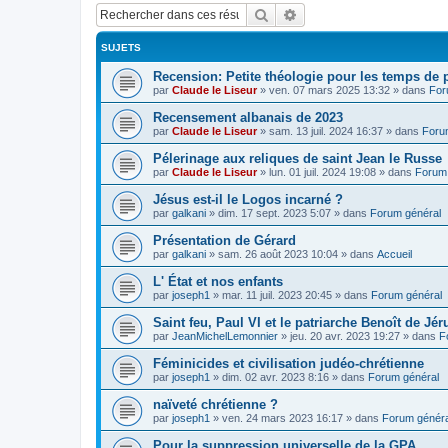
Rechercher
Recherche avancée
SUJETS
Recension: Petite théologie pour les temps de
par
Claude le Liseur
»
ven. 07 mars 2025 13:32
» dans
For
Recensement albanais de 2023
par
Claude le Liseur
»
sam. 13 juil. 2024 16:37
» dans
Foru
Pélerinage aux reliques de saint Jean le Russe
par
Claude le Liseur
»
lun. 01 juil. 2024 19:08
» dans
Forum 
Jésus est-il le Logos incarné ?
par
galkani
»
dim. 17 sept. 2023 5:07
» dans
Forum général
Présentation de Gérard
par
galkani
»
sam. 26 août 2023 10:04
» dans
Accueil
L' État et nos enfants
par
joseph1
»
mar. 11 juil. 2023 20:45
» dans
Forum général
Saint feu, Paul VI et le patriarche Benoît de Jé
par
JeanMichelLemonnier
»
jeu. 20 avr. 2023 19:27
» dans
F
Féminicides et civilisation judéo-chrétienne
par
joseph1
»
dim. 02 avr. 2023 8:16
» dans
Forum général
naïveté chrétienne ?
par
joseph1
»
ven. 24 mars 2023 16:17
» dans
Forum généra
Pour la suppression universelle de la GPA