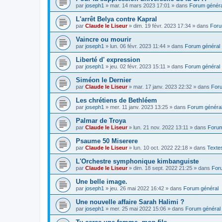
par
joseph1
»
mar. 14 mars 2023 17:01
» dans
Forum généra
L'arrêt Belya contre Kapral
par
Claude le Liseur
»
dim. 19 févr. 2023 17:34
» dans
Foru
Vaincre ou mourir
par
joseph1
»
lun. 06 févr. 2023 11:44
» dans
Forum général
Liberté d' expression
par
joseph1
»
jeu. 02 févr. 2023 15:11
» dans
Forum général
Siméon le Dernier
par
Claude le Liseur
»
mar. 17 janv. 2023 22:32
» dans
Foru
Les chrétiens de Bethléem
par
joseph1
»
mer. 11 janv. 2023 13:25
» dans
Forum généra
Palmar de Troya
par
Claude le Liseur
»
lun. 21 nov. 2022 13:11
» dans
Forum
Psaume 50 Miserere
par
Claude le Liseur
»
lun. 10 oct. 2022 22:18
» dans
Textes
L'Orchestre symphonique kimbanguiste
par
Claude le Liseur
»
dim. 18 sept. 2022 21:25
» dans
For
Une belle image.
par
joseph1
»
jeu. 26 mai 2022 16:42
» dans
Forum général
Une nouvelle affaire Sarah Halimi ?
par
joseph1
»
mer. 25 mai 2022 15:06
» dans
Forum général