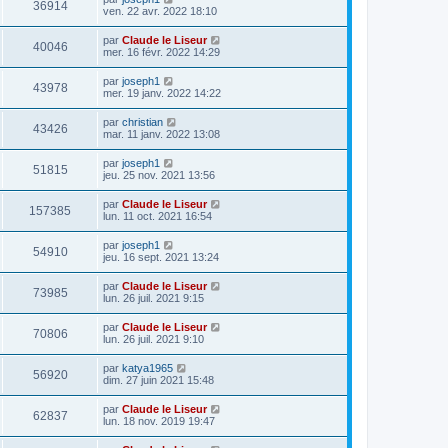
36914
ven. 22 avr. 2022 18:10
par
Claude le Liseur
40046
mer. 16 févr. 2022 14:29
par
joseph1
43978
mer. 19 janv. 2022 14:22
par
christian
43426
mar. 11 janv. 2022 13:08
par
joseph1
51815
jeu. 25 nov. 2021 13:56
par
Claude le Liseur
157385
lun. 11 oct. 2021 16:54
par
joseph1
54910
jeu. 16 sept. 2021 13:24
par
Claude le Liseur
73985
lun. 26 juil. 2021 9:15
par
Claude le Liseur
70806
lun. 26 juil. 2021 9:10
par
katya1965
56920
dim. 27 juin 2021 15:48
par
Claude le Liseur
62837
lun. 18 nov. 2019 19:47