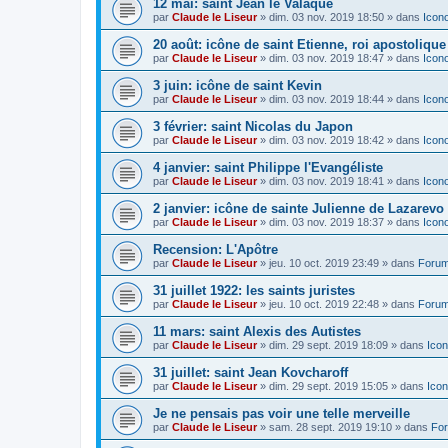
12 mai: saint Jean le Valaque
par
Claude le Liseur
»
dim. 03 nov. 2019 18:50
» dans
Icon
20 août: icône de saint Etienne, roi apostoliqu
par
Claude le Liseur
»
dim. 03 nov. 2019 18:47
» dans
Icon
3 juin: icône de saint Kevin
par
Claude le Liseur
»
dim. 03 nov. 2019 18:44
» dans
Icon
3 février: saint Nicolas du Japon
par
Claude le Liseur
»
dim. 03 nov. 2019 18:42
» dans
Icon
4 janvier: saint Philippe l'Evangéliste
par
Claude le Liseur
»
dim. 03 nov. 2019 18:41
» dans
Icon
2 janvier: icône de sainte Julienne de Lazarevo
par
Claude le Liseur
»
dim. 03 nov. 2019 18:37
» dans
Icon
Recension: L'Apôtre
par
Claude le Liseur
»
jeu. 10 oct. 2019 23:49
» dans
Forum
31 juillet 1922: les saints juristes
par
Claude le Liseur
»
jeu. 10 oct. 2019 22:48
» dans
Forum
11 mars: saint Alexis des Autistes
par
Claude le Liseur
»
dim. 29 sept. 2019 18:09
» dans
Icon
31 juillet: saint Jean Kovcharoff
par
Claude le Liseur
»
dim. 29 sept. 2019 15:05
» dans
Icon
Je ne pensais pas voir une telle merveille
par
Claude le Liseur
»
sam. 28 sept. 2019 19:10
» dans
For