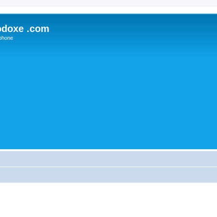
odoxe .com
phone