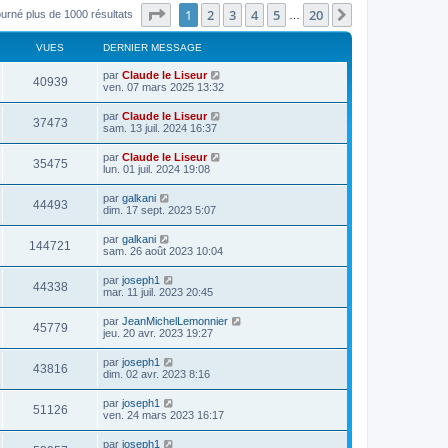
Page
1
sur
20
1
2
3
4
5
20
Suivant
ourné plus de 1000 résultats
…
VUES
DERNIER MESSAGE
par
Claude le Liseur
40939
ven. 07 mars 2025 13:32
par
Claude le Liseur
37473
sam. 13 juil. 2024 16:37
par
Claude le Liseur
35475
lun. 01 juil. 2024 19:08
par
galkani
44493
dim. 17 sept. 2023 5:07
par
galkani
144721
sam. 26 août 2023 10:04
par
joseph1
44338
mar. 11 juil. 2023 20:45
par
JeanMichelLemonnier
45779
jeu. 20 avr. 2023 19:27
par
joseph1
43816
dim. 02 avr. 2023 8:16
par
joseph1
51126
ven. 24 mars 2023 16:17
par
joseph1