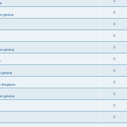
0
l
0
m général
0
0
0
m général
0
l
0
 général
0
 liturgiques
0
um général
0
0