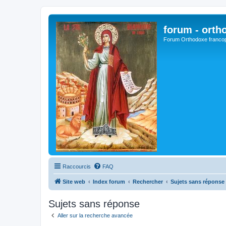
forum - orth
Forum Orthodoxe franco
Raccourcis
FAQ
Site web
Index forum
Rechercher
Sujets sans réponse
Sujets sans réponse
Aller sur la recherche avancée