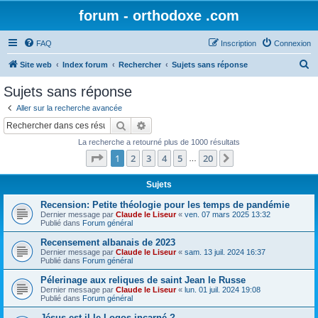
forum - orthodoxe .com
FAQ
Inscription
Connexion
R
Site web
Index forum
Rechercher
Sujets sans réponse
e
Sujets sans réponse
c
Aller sur la recherche avancée
h
Rechercher
Recherche avancée
e
La recherche a retourné plus de 1000 résultats
r
Page
1
sur
20
1
2
3
4
5
20
Suivant
…
c
h
Sujets
e
Recension: Petite théologie pour les temps de pandémie
Dernier message par
Claude le Liseur
«
ven. 07 mars 2025 13:32
r
Publié dans
Forum général
Recensement albanais de 2023
Dernier message par
Claude le Liseur
«
sam. 13 juil. 2024 16:37
Publié dans
Forum général
Pélerinage aux reliques de saint Jean le Russe
Dernier message par
Claude le Liseur
«
lun. 01 juil. 2024 19:08
Publié dans
Forum général
Jésus est-il le Logos incarné ?