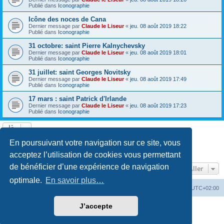
Publié dans
Iconographie
Icône des noces de Cana
Dernier message par
Claude le Liseur
«
jeu. 08 août 2019 18:22
Publié dans
Iconographie
31 octobre: saint Pierre Kalnychevsky
Dernier message par
Claude le Liseur
«
jeu. 08 août 2019 18:01
Publié dans
Iconographie
31 juillet: saint Georges Novitsky
Dernier message par
Claude le Liseur
«
jeu. 08 août 2019 17:49
Publié dans
Iconographie
17 mars : saint Patrick d'Irlande
Dernier message par
Claude le Liseur
«
jeu. 08 août 2019 17:23
Publié dans
Iconographie
La recherche a retourné plus de 1000 résultats
En poursuivant votre navigation sur ce site, vous
Page
1
sur
20
1
2
3
4
5
20
Suivant
…
acceptez l’utilisation de cookies vous permettant
de bénéficier d’une expérience de navigation
Aller
optimale.
En savoir plus…
Site web
Index forum
Fuseau horaire sur
UTC+02:00
J’accepte
Développé par
phpBB
® Forum Software © phpBB Limited
Traduction française officielle
©
Qiaeru
Confidentialité
|
Conditions