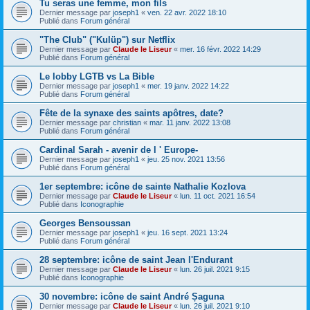
Tu seras une femme, mon fils
Dernier message par
joseph1
«
ven. 22 avr. 2022 18:10
Publié dans
Forum général
"The Club" ("Kulüp") sur Netflix
Dernier message par
Claude le Liseur
«
mer. 16 févr. 2022 14:29
Publié dans
Forum général
Le lobby LGTB vs La Bible
Dernier message par
joseph1
«
mer. 19 janv. 2022 14:22
Publié dans
Forum général
Fête de la synaxe des saints apôtres, date?
Dernier message par
christian
«
mar. 11 janv. 2022 13:08
Publié dans
Forum général
Cardinal Sarah - avenir de l ' Europe-
Dernier message par
joseph1
«
jeu. 25 nov. 2021 13:56
Publié dans
Forum général
1er septembre: icône de sainte Nathalie Kozlova
Dernier message par
Claude le Liseur
«
lun. 11 oct. 2021 16:54
Publié dans
Iconographie
Georges Bensoussan
Dernier message par
joseph1
«
jeu. 16 sept. 2021 13:24
Publié dans
Forum général
28 septembre: icône de saint Jean l'Endurant
Dernier message par
Claude le Liseur
«
lun. 26 juil. 2021 9:15
Publié dans
Iconographie
30 novembre: icône de saint André Șaguna
Dernier message par
Claude le Liseur
«
lun. 26 juil. 2021 9:10