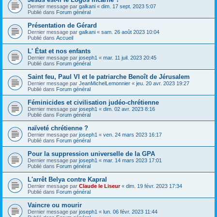
Dernier message par
galkani
«
dim. 17 sept. 2023 5:07
Publié dans
Forum général
Présentation de Gérard
Dernier message par
galkani
«
sam. 26 août 2023 10:04
Publié dans
Accueil
L' État et nos enfants
Dernier message par
joseph1
«
mar. 11 juil. 2023 20:45
Publié dans
Forum général
Saint feu, Paul VI et le patriarche Benoît de Jérusalem
Dernier message par
JeanMichelLemonnier
«
jeu. 20 avr. 2023 19:27
Publié dans
Forum général
Féminicides et civilisation judéo-chrétienne
Dernier message par
joseph1
«
dim. 02 avr. 2023 8:16
Publié dans
Forum général
naïveté chrétienne ?
Dernier message par
joseph1
«
ven. 24 mars 2023 16:17
Publié dans
Forum général
Pour la suppression universelle de la GPA
Dernier message par
joseph1
«
mar. 14 mars 2023 17:01
Publié dans
Forum général
L'arrêt Belya contre Kapral
Dernier message par
Claude le Liseur
«
dim. 19 févr. 2023 17:34
Publié dans
Forum général
Vaincre ou mourir
Dernier message par
joseph1
«
lun. 06 févr. 2023 11:44