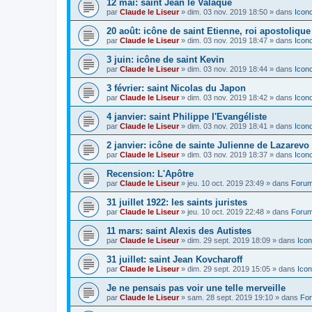
12 mai: saint Jean le Valaque
par
Claude le Liseur
»
dim. 03 nov. 2019 18:50
» dans
Icon
20 août: icône de saint Etienne, roi apostoliqu
par
Claude le Liseur
»
dim. 03 nov. 2019 18:47
» dans
Icon
3 juin: icône de saint Kevin
par
Claude le Liseur
»
dim. 03 nov. 2019 18:44
» dans
Icon
3 février: saint Nicolas du Japon
par
Claude le Liseur
»
dim. 03 nov. 2019 18:42
» dans
Icon
4 janvier: saint Philippe l'Evangéliste
par
Claude le Liseur
»
dim. 03 nov. 2019 18:41
» dans
Icon
2 janvier: icône de sainte Julienne de Lazarevo
par
Claude le Liseur
»
dim. 03 nov. 2019 18:37
» dans
Icon
Recension: L'Apôtre
par
Claude le Liseur
»
jeu. 10 oct. 2019 23:49
» dans
Forum
31 juillet 1922: les saints juristes
par
Claude le Liseur
»
jeu. 10 oct. 2019 22:48
» dans
Forum
11 mars: saint Alexis des Autistes
par
Claude le Liseur
»
dim. 29 sept. 2019 18:09
» dans
Icon
31 juillet: saint Jean Kovcharoff
par
Claude le Liseur
»
dim. 29 sept. 2019 15:05
» dans
Icon
Je ne pensais pas voir une telle merveille
par
Claude le Liseur
»
sam. 28 sept. 2019 19:10
» dans
For