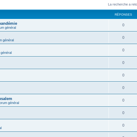
La recherche a ret
RÉPONSES
 pandémie
0
um général
0
m général
0
général
0
0
0
rusalem
0
orum général
0
0
l