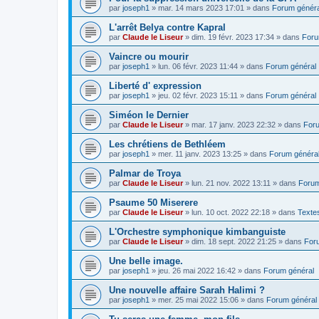
par
joseph1
»
mar. 14 mars 2023 17:01
» dans
Forum généra
L'arrêt Belya contre Kapral
par
Claude le Liseur
»
dim. 19 févr. 2023 17:34
» dans
Foru
Vaincre ou mourir
par
joseph1
»
lun. 06 févr. 2023 11:44
» dans
Forum général
Liberté d' expression
par
joseph1
»
jeu. 02 févr. 2023 15:11
» dans
Forum général
Siméon le Dernier
par
Claude le Liseur
»
mar. 17 janv. 2023 22:32
» dans
Foru
Les chrétiens de Bethléem
par
joseph1
»
mer. 11 janv. 2023 13:25
» dans
Forum généra
Palmar de Troya
par
Claude le Liseur
»
lun. 21 nov. 2022 13:11
» dans
Forum
Psaume 50 Miserere
par
Claude le Liseur
»
lun. 10 oct. 2022 22:18
» dans
Textes
L'Orchestre symphonique kimbanguiste
par
Claude le Liseur
»
dim. 18 sept. 2022 21:25
» dans
For
Une belle image.
par
joseph1
»
jeu. 26 mai 2022 16:42
» dans
Forum général
Une nouvelle affaire Sarah Halimi ?
par
joseph1
»
mer. 25 mai 2022 15:06
» dans
Forum général