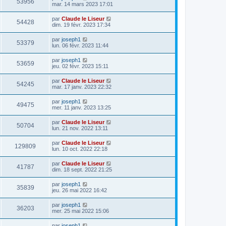
53956
mar. 14 mars 2023 17:01
par
Claude le Liseur
54428
dim. 19 févr. 2023 17:34
par
joseph1
53379
lun. 06 févr. 2023 11:44
par
joseph1
53659
jeu. 02 févr. 2023 15:11
par
Claude le Liseur
54245
mar. 17 janv. 2023 22:32
par
joseph1
49475
mer. 11 janv. 2023 13:25
par
Claude le Liseur
50704
lun. 21 nov. 2022 13:11
par
Claude le Liseur
129809
lun. 10 oct. 2022 22:18
par
Claude le Liseur
41787
dim. 18 sept. 2022 21:25
par
joseph1
35839
jeu. 26 mai 2022 16:42
par
joseph1
36203
mer. 25 mai 2022 15:06
par
joseph1