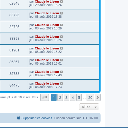
par
Claude le Liseur
62848
jeu. 29 août 2019 18:26
par
Claude le Liseur
83726
jeu. 08 août 2019 18:38
par
Claude le Liseur
82725
jeu. 08 août 2019 18:29
par
Claude le Liseur
83398
jeu. 08 août 2019 18:26
par
Claude le Liseur
81901
jeu. 08 août 2019 18:22
par
Claude le Liseur
86367
jeu. 08 août 2019 18:01
par
Claude le Liseur
85738
jeu. 08 août 2019 17:49
par
Claude le Liseur
84475
jeu. 08 août 2019 17:23
Page
1
sur
20
1
2
3
4
5
20
Suivant
ourné plus de 1000 résultats
…
Aller
Supprimer les cookies
Fuseau horaire sur
UTC+02:00