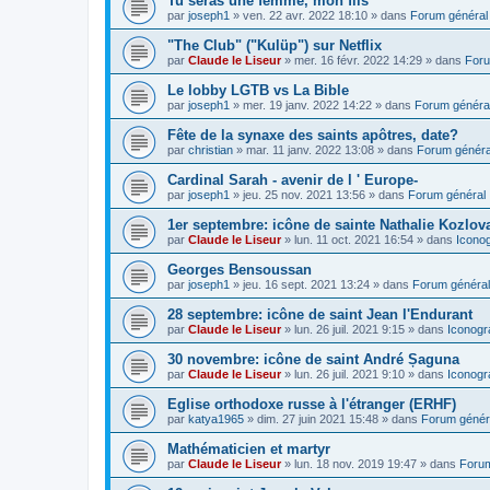
Tu seras une femme, mon fils
par
joseph1
»
ven. 22 avr. 2022 18:10
» dans
Forum général
"The Club" ("Kulüp") sur Netflix
par
Claude le Liseur
»
mer. 16 févr. 2022 14:29
» dans
Foru
Le lobby LGTB vs La Bible
par
joseph1
»
mer. 19 janv. 2022 14:22
» dans
Forum généra
Fête de la synaxe des saints apôtres, date?
par
christian
»
mar. 11 janv. 2022 13:08
» dans
Forum généra
Cardinal Sarah - avenir de l ' Europe-
par
joseph1
»
jeu. 25 nov. 2021 13:56
» dans
Forum général
1er septembre: icône de sainte Nathalie Kozlov
par
Claude le Liseur
»
lun. 11 oct. 2021 16:54
» dans
Icono
Georges Bensoussan
par
joseph1
»
jeu. 16 sept. 2021 13:24
» dans
Forum général
28 septembre: icône de saint Jean l'Endurant
par
Claude le Liseur
»
lun. 26 juil. 2021 9:15
» dans
Iconogr
30 novembre: icône de saint André Șaguna
par
Claude le Liseur
»
lun. 26 juil. 2021 9:10
» dans
Iconogr
Eglise orthodoxe russe à l'étranger (ERHF)
par
katya1965
»
dim. 27 juin 2021 15:48
» dans
Forum génér
Mathématicien et martyr
par
Claude le Liseur
»
lun. 18 nov. 2019 19:47
» dans
Forum