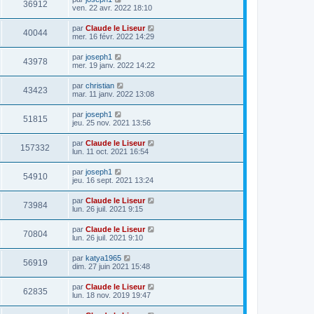
36912
ven. 22 avr. 2022 18:10
par
Claude le Liseur
40044
mer. 16 févr. 2022 14:29
par
joseph1
43978
mer. 19 janv. 2022 14:22
par
christian
43423
mar. 11 janv. 2022 13:08
par
joseph1
51815
jeu. 25 nov. 2021 13:56
par
Claude le Liseur
157332
lun. 11 oct. 2021 16:54
par
joseph1
54910
jeu. 16 sept. 2021 13:24
par
Claude le Liseur
73984
lun. 26 juil. 2021 9:15
par
Claude le Liseur
70804
lun. 26 juil. 2021 9:10
par
katya1965
56919
dim. 27 juin 2021 15:48
par
Claude le Liseur
62835
lun. 18 nov. 2019 19:47