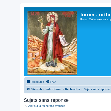
forum - orth
Forum Orthodoxe franco
Raccourcis
FAQ
Site web
Index forum
Rechercher
Sujets sans réponse
Sujets sans réponse
Aller sur la recherche avancée