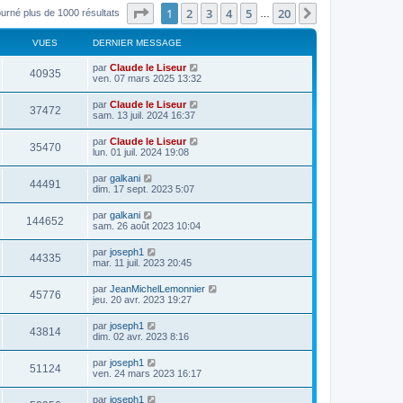
Page
1
sur
20
1
2
3
4
5
20
Suivant
ourné plus de 1000 résultats
…
VUES
DERNIER MESSAGE
par
Claude le Liseur
40935
ven. 07 mars 2025 13:32
par
Claude le Liseur
37472
sam. 13 juil. 2024 16:37
par
Claude le Liseur
35470
lun. 01 juil. 2024 19:08
par
galkani
44491
dim. 17 sept. 2023 5:07
par
galkani
144652
sam. 26 août 2023 10:04
par
joseph1
44335
mar. 11 juil. 2023 20:45
par
JeanMichelLemonnier
45776
jeu. 20 avr. 2023 19:27
par
joseph1
43814
dim. 02 avr. 2023 8:16
par
joseph1
51124
ven. 24 mars 2023 16:17
par
joseph1