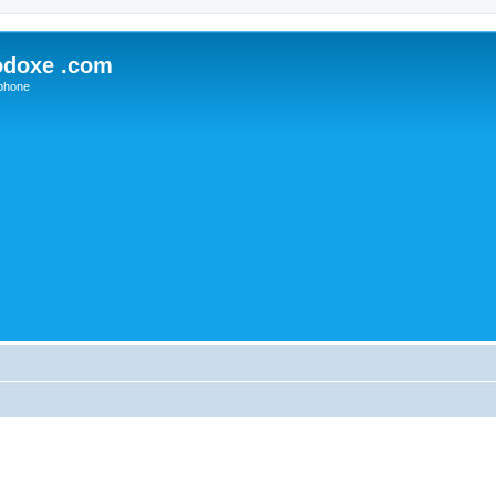
odoxe .com
phone