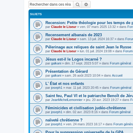
Rechercher
Recherche avancée
SUJETS
Recension: Petite théologie pour les temps de
par
Claude le Liseur
»
ven. 07 mars 2025 13:32
» dans
For
Recensement albanais de 2023
par
Claude le Liseur
»
sam. 13 juil. 2024 16:37
» dans
Foru
Pélerinage aux reliques de saint Jean le Russe
par
Claude le Liseur
»
lun. 01 juil. 2024 19:08
» dans
Forum 
Jésus est-il le Logos incarné ?
par
galkani
»
dim. 17 sept. 2023 5:07
» dans
Forum général
Présentation de Gérard
par
galkani
»
sam. 26 août 2023 10:04
» dans
Accueil
L' État et nos enfants
par
joseph1
»
mar. 11 juil. 2023 20:45
» dans
Forum général
Saint feu, Paul VI et le patriarche Benoît de Jé
par
JeanMichelLemonnier
»
jeu. 20 avr. 2023 19:27
» dans
F
Féminicides et civilisation judéo-chrétienne
par
joseph1
»
dim. 02 avr. 2023 8:16
» dans
Forum général
naïveté chrétienne ?
par
joseph1
»
ven. 24 mars 2023 16:17
» dans
Forum généra
Pour la suppression universelle de la GPA