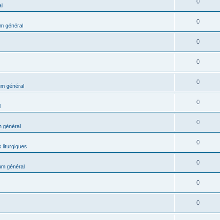
0
l
0
m général
0
0
0
m général
0
l
0
 général
0
 liturgiques
0
um général
0
0