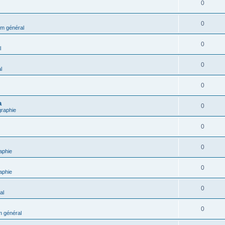
0
0
m général
0
l
0
l
0
a
0
graphie
0
0
aphie
0
aphie
0
al
0
 général