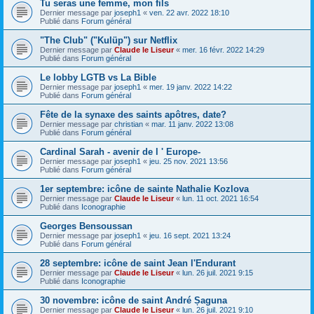
Tu seras une femme, mon fils
Dernier message par
joseph1
«
ven. 22 avr. 2022 18:10
Publié dans
Forum général
"The Club" ("Kulüp") sur Netflix
Dernier message par
Claude le Liseur
«
mer. 16 févr. 2022 14:29
Publié dans
Forum général
Le lobby LGTB vs La Bible
Dernier message par
joseph1
«
mer. 19 janv. 2022 14:22
Publié dans
Forum général
Fête de la synaxe des saints apôtres, date?
Dernier message par
christian
«
mar. 11 janv. 2022 13:08
Publié dans
Forum général
Cardinal Sarah - avenir de l ' Europe-
Dernier message par
joseph1
«
jeu. 25 nov. 2021 13:56
Publié dans
Forum général
1er septembre: icône de sainte Nathalie Kozlova
Dernier message par
Claude le Liseur
«
lun. 11 oct. 2021 16:54
Publié dans
Iconographie
Georges Bensoussan
Dernier message par
joseph1
«
jeu. 16 sept. 2021 13:24
Publié dans
Forum général
28 septembre: icône de saint Jean l'Endurant
Dernier message par
Claude le Liseur
«
lun. 26 juil. 2021 9:15
Publié dans
Iconographie
30 novembre: icône de saint André Șaguna
Dernier message par
Claude le Liseur
«
lun. 26 juil. 2021 9:10