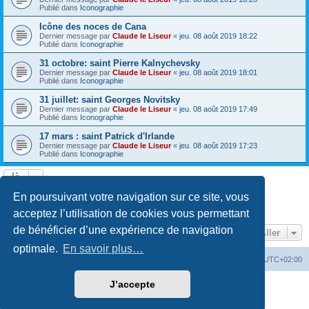
Publié dans
Iconographie
Icône des noces de Cana
Dernier message par
Claude le Liseur
«
jeu. 08 août 2019 18:22
Publié dans
Iconographie
31 octobre: saint Pierre Kalnychevsky
Dernier message par
Claude le Liseur
«
jeu. 08 août 2019 18:01
Publié dans
Iconographie
31 juillet: saint Georges Novitsky
Dernier message par
Claude le Liseur
«
jeu. 08 août 2019 17:49
Publié dans
Iconographie
17 mars : saint Patrick d'Irlande
Dernier message par
Claude le Liseur
«
jeu. 08 août 2019 17:23
Publié dans
Iconographie
La recherche a retourné plus de 1000 résultats
En poursuivant votre navigation sur ce site, vous
Page
1
sur
20
1
2
3
4
5
20
Suivant
…
acceptez l’utilisation de cookies vous permettant
de bénéficier d’une expérience de navigation
Aller
optimale.
En savoir plus…
Site web
Index forum
Fuseau horaire sur
UTC+02:00
J’accepte
Développé par
phpBB
® Forum Software © phpBB Limited
Traduction française officielle
©
Qiaeru
Confidentialité
|
Conditions