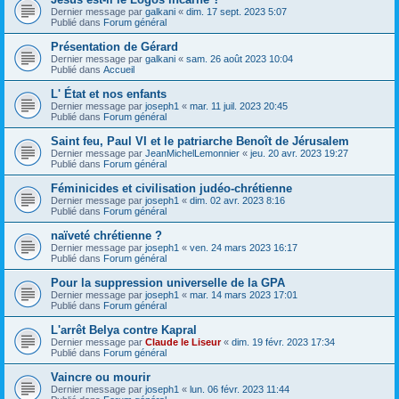
Dernier message par
galkani
«
dim. 17 sept. 2023 5:07
Publié dans
Forum général
Présentation de Gérard
Dernier message par
galkani
«
sam. 26 août 2023 10:04
Publié dans
Accueil
L' État et nos enfants
Dernier message par
joseph1
«
mar. 11 juil. 2023 20:45
Publié dans
Forum général
Saint feu, Paul VI et le patriarche Benoît de Jérusalem
Dernier message par
JeanMichelLemonnier
«
jeu. 20 avr. 2023 19:27
Publié dans
Forum général
Féminicides et civilisation judéo-chrétienne
Dernier message par
joseph1
«
dim. 02 avr. 2023 8:16
Publié dans
Forum général
naïveté chrétienne ?
Dernier message par
joseph1
«
ven. 24 mars 2023 16:17
Publié dans
Forum général
Pour la suppression universelle de la GPA
Dernier message par
joseph1
«
mar. 14 mars 2023 17:01
Publié dans
Forum général
L'arrêt Belya contre Kapral
Dernier message par
Claude le Liseur
«
dim. 19 févr. 2023 17:34
Publié dans
Forum général
Vaincre ou mourir
Dernier message par
joseph1
«
lun. 06 févr. 2023 11:44