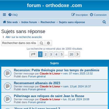
forum - orthodoxe .com
FAQ
Inscription
Connexion
R
Site web
Index forum
Rechercher
Sujets sans réponse
e
Sujets sans réponse
c
Aller sur la recherche avancée
h
Rechercher
Recherche avancée
e
La recherche a retourné plus de 1000 résultats
r
Page
1
sur
20
1
2
3
4
5
20
Suivant
…
c
h
Sujets
e
Recension: Petite théologie pour les temps de pandémie
Dernier message par
Claude le Liseur
«
ven. 07 mars 2025 13:32
r
Publié dans
Forum général
Recensement albanais de 2023
Dernier message par
Claude le Liseur
«
sam. 13 juil. 2024 16:37
Publié dans
Forum général
Pélerinage aux reliques de saint Jean le Russe
Dernier message par
Claude le Liseur
«
lun. 01 juil. 2024 19:08
Publié dans
Forum général
Jésus est-il le Logos incarné ?