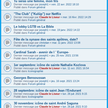
Tu seras une femme, mon fils
Dernier message par
joseph1
«
ven. 22 avr. 2022 18:10
Publié dans
Forum général
"The Club" ("Kulüp") sur Netflix
Dernier message par
Claude le Liseur
«
mer. 16 févr. 2022 14:29
Publié dans
Forum général
Le lobby LGTB vs La Bible
Dernier message par
joseph1
«
mer. 19 janv. 2022 14:22
Publié dans
Forum général
Fête de la synaxe des saints apôtres, date?
Dernier message par
christian
«
mar. 11 janv. 2022 13:08
Publié dans
Forum général
Cardinal Sarah - avenir de l ' Europe-
Dernier message par
joseph1
«
jeu. 25 nov. 2021 13:56
Publié dans
Forum général
1er septembre: icône de sainte Nathalie Kozlova
Dernier message par
Claude le Liseur
«
lun. 11 oct. 2021 16:54
Publié dans
Iconographie
Georges Bensoussan
Dernier message par
joseph1
«
jeu. 16 sept. 2021 13:24
Publié dans
Forum général
28 septembre: icône de saint Jean l'Endurant
Dernier message par
Claude le Liseur
«
lun. 26 juil. 2021 9:15
Publié dans
Iconographie
30 novembre: icône de saint André Șaguna
Dernier message par
Claude le Liseur
«
lun. 26 juil. 2021 9:10