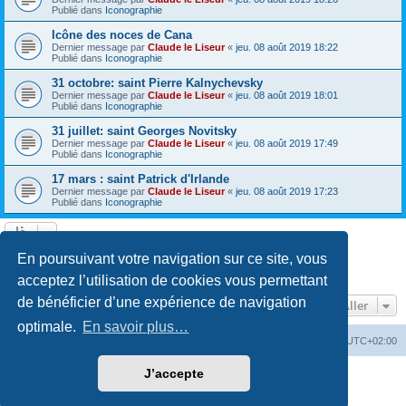
Publié dans
Iconographie
Icône des noces de Cana
Dernier message par
Claude le Liseur
«
jeu. 08 août 2019 18:22
Publié dans
Iconographie
31 octobre: saint Pierre Kalnychevsky
Dernier message par
Claude le Liseur
«
jeu. 08 août 2019 18:01
Publié dans
Iconographie
31 juillet: saint Georges Novitsky
Dernier message par
Claude le Liseur
«
jeu. 08 août 2019 17:49
Publié dans
Iconographie
17 mars : saint Patrick d'Irlande
Dernier message par
Claude le Liseur
«
jeu. 08 août 2019 17:23
Publié dans
Iconographie
La recherche a retourné plus de 1000 résultats
En poursuivant votre navigation sur ce site, vous
Page
1
sur
20
1
2
3
4
5
20
Suivant
…
acceptez l’utilisation de cookies vous permettant
de bénéficier d’une expérience de navigation
Aller
optimale.
En savoir plus…
Site web
Index forum
Fuseau horaire sur
UTC+02:00
J’accepte
Développé par
phpBB
® Forum Software © phpBB Limited
Traduction française officielle
©
Qiaeru
Confidentialité
|
Conditions