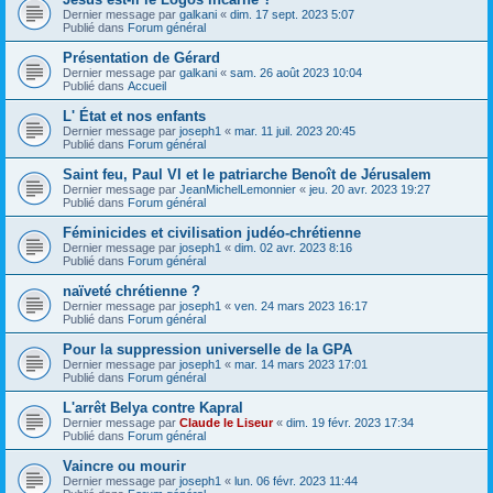
Dernier message par
galkani
«
dim. 17 sept. 2023 5:07
Publié dans
Forum général
Présentation de Gérard
Dernier message par
galkani
«
sam. 26 août 2023 10:04
Publié dans
Accueil
L' État et nos enfants
Dernier message par
joseph1
«
mar. 11 juil. 2023 20:45
Publié dans
Forum général
Saint feu, Paul VI et le patriarche Benoît de Jérusalem
Dernier message par
JeanMichelLemonnier
«
jeu. 20 avr. 2023 19:27
Publié dans
Forum général
Féminicides et civilisation judéo-chrétienne
Dernier message par
joseph1
«
dim. 02 avr. 2023 8:16
Publié dans
Forum général
naïveté chrétienne ?
Dernier message par
joseph1
«
ven. 24 mars 2023 16:17
Publié dans
Forum général
Pour la suppression universelle de la GPA
Dernier message par
joseph1
«
mar. 14 mars 2023 17:01
Publié dans
Forum général
L'arrêt Belya contre Kapral
Dernier message par
Claude le Liseur
«
dim. 19 févr. 2023 17:34
Publié dans
Forum général
Vaincre ou mourir
Dernier message par
joseph1
«
lun. 06 févr. 2023 11:44