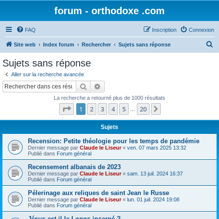
forum - orthodoxe .com
FAQ
Inscription
Connexion
R
Site web
Index forum
Rechercher
Sujets sans réponse
e
Sujets sans réponse
c
Aller sur la recherche avancée
h
Rechercher
Recherche avancée
e
La recherche a retourné plus de 1000 résultats
r
Page
1
sur
20
1
2
3
4
5
20
Suivant
…
c
h
Sujets
e
Recension: Petite théologie pour les temps de pandémie
Dernier message par
Claude le Liseur
«
ven. 07 mars 2025 13:32
r
Publié dans
Forum général
Recensement albanais de 2023
Dernier message par
Claude le Liseur
«
sam. 13 juil. 2024 16:37
Publié dans
Forum général
Pélerinage aux reliques de saint Jean le Russe
Dernier message par
Claude le Liseur
«
lun. 01 juil. 2024 19:08
Publié dans
Forum général
Jésus est-il le Logos incarné ?