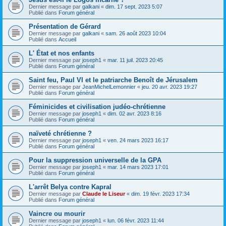
Dernier message par
galkani
«
dim. 17 sept. 2023 5:07
Publié dans
Forum général
Présentation de Gérard
Dernier message par
galkani
«
sam. 26 août 2023 10:04
Publié dans
Accueil
L' État et nos enfants
Dernier message par
joseph1
«
mar. 11 juil. 2023 20:45
Publié dans
Forum général
Saint feu, Paul VI et le patriarche Benoît de Jérusalem
Dernier message par
JeanMichelLemonnier
«
jeu. 20 avr. 2023 19:27
Publié dans
Forum général
Féminicides et civilisation judéo-chrétienne
Dernier message par
joseph1
«
dim. 02 avr. 2023 8:16
Publié dans
Forum général
naïveté chrétienne ?
Dernier message par
joseph1
«
ven. 24 mars 2023 16:17
Publié dans
Forum général
Pour la suppression universelle de la GPA
Dernier message par
joseph1
«
mar. 14 mars 2023 17:01
Publié dans
Forum général
L'arrêt Belya contre Kapral
Dernier message par
Claude le Liseur
«
dim. 19 févr. 2023 17:34
Publié dans
Forum général
Vaincre ou mourir
Dernier message par
joseph1
«
lun. 06 févr. 2023 11:44