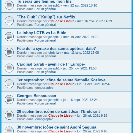
Tu seras une femme, mon fils
Dernier message par
joseph1
«
ven. 22 avr. 2022 18:10
Publié dans
Forum général
"The Club" ("Kulüp") sur Netflix
Dernier message par
Claude le Liseur
«
mer. 16 févr. 2022 14:29
Publié dans
Forum général
Le lobby LGTB vs La Bible
Dernier message par
joseph1
«
mer. 19 janv. 2022 14:22
Publié dans
Forum général
Fête de la synaxe des saints apôtres, date?
Dernier message par
christian
«
mar. 11 janv. 2022 13:08
Publié dans
Forum général
Cardinal Sarah - avenir de l ' Europe-
Dernier message par
joseph1
«
jeu. 25 nov. 2021 13:56
Publié dans
Forum général
1er septembre: icône de sainte Nathalie Kozlova
Dernier message par
Claude le Liseur
«
lun. 11 oct. 2021 16:54
Publié dans
Iconographie
Georges Bensoussan
Dernier message par
joseph1
«
jeu. 16 sept. 2021 13:24
Publié dans
Forum général
28 septembre: icône de saint Jean l'Endurant
Dernier message par
Claude le Liseur
«
lun. 26 juil. 2021 9:15
Publié dans
Iconographie
30 novembre: icône de saint André Șaguna
Dernier message par
Claude le Liseur
«
lun. 26 juil. 2021 9:10