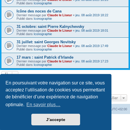
Publié dans
Iconographie
Icône des noces de Cana
Dernier message par
Claude le Liseur
«
jeu. 08 août 2019 18:22
Publié dans
Iconographie
31 octobre: saint Pierre Kalnychevsky
Dernier message par
Claude le Liseur
«
jeu. 08 août 2019 18:01
Publié dans
Iconographie
31 juillet: saint Georges Novitsky
Dernier message par
Claude le Liseur
«
jeu. 08 août 2019 17:49
Publié dans
Iconographie
17 mars : saint Patrick d'Irlande
Dernier message par
Claude le Liseur
«
jeu. 08 août 2019 17:23
Publié dans
Iconographie
La recherche a retourné plus de 1000 résultats
En poursuivant votre navigation sur ce site, vous
Page
1
sur
20
1
2
3
4
5
20
Suivant
…
acceptez l’utilisation de cookies vous permettant
de bénéficier d’une expérience de navigation
Aller
optimale.
En savoir plus…
Site web
Index forum
Fuseau horaire sur
UTC+02:00
J’accepte
Développé par
phpBB
® Forum Software © phpBB Limited
Traduction française officielle
©
Qiaeru
Confidentialité
|
Conditions