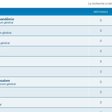
La recherche a ret
RÉPONSES
 pandémie
0
um général
0
m général
0
général
0
0
0
rusalem
0
orum général
0
0
l