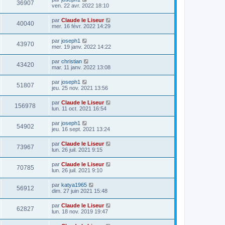
36907
ven. 22 avr. 2022 18:10
par
Claude le Liseur
40040
mer. 16 févr. 2022 14:29
par
joseph1
43970
mer. 19 janv. 2022 14:22
par
christian
43420
mar. 11 janv. 2022 13:08
par
joseph1
51807
jeu. 25 nov. 2021 13:56
par
Claude le Liseur
156978
lun. 11 oct. 2021 16:54
par
joseph1
54902
jeu. 16 sept. 2021 13:24
par
Claude le Liseur
73967
lun. 26 juil. 2021 9:15
par
Claude le Liseur
70785
lun. 26 juil. 2021 9:10
par
katya1965
56912
dim. 27 juin 2021 15:48
par
Claude le Liseur
62827
lun. 18 nov. 2019 19:47