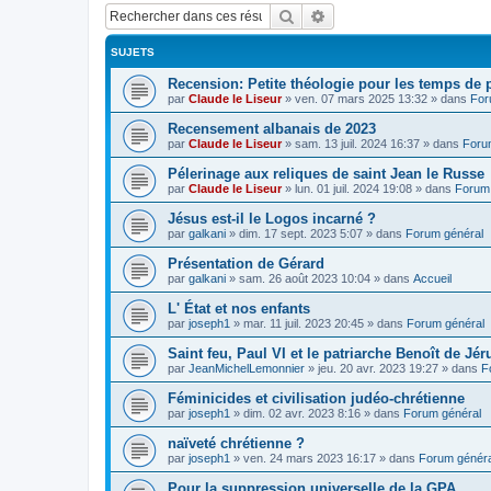
Rechercher
Recherche avancée
SUJETS
Recension: Petite théologie pour les temps de
par
Claude le Liseur
»
ven. 07 mars 2025 13:32
» dans
For
Recensement albanais de 2023
par
Claude le Liseur
»
sam. 13 juil. 2024 16:37
» dans
Foru
Pélerinage aux reliques de saint Jean le Russe
par
Claude le Liseur
»
lun. 01 juil. 2024 19:08
» dans
Forum 
Jésus est-il le Logos incarné ?
par
galkani
»
dim. 17 sept. 2023 5:07
» dans
Forum général
Présentation de Gérard
par
galkani
»
sam. 26 août 2023 10:04
» dans
Accueil
L' État et nos enfants
par
joseph1
»
mar. 11 juil. 2023 20:45
» dans
Forum général
Saint feu, Paul VI et le patriarche Benoît de Jé
par
JeanMichelLemonnier
»
jeu. 20 avr. 2023 19:27
» dans
F
Féminicides et civilisation judéo-chrétienne
par
joseph1
»
dim. 02 avr. 2023 8:16
» dans
Forum général
naïveté chrétienne ?
par
joseph1
»
ven. 24 mars 2023 16:17
» dans
Forum généra
Pour la suppression universelle de la GPA