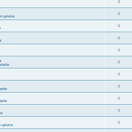
0
0
m général
0
l
0
l
0
a
0
graphie
0
0
aphie
0
aphie
0
al
0
 général