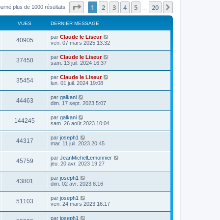
Page
1
sur
20
1
2
3
4
5
20
Suivant
ourné plus de 1000 résultats
…
VUES
DERNIER MESSAGE
par
Claude le Liseur
40905
ven. 07 mars 2025 13:32
par
Claude le Liseur
37450
sam. 13 juil. 2024 16:37
par
Claude le Liseur
35454
lun. 01 juil. 2024 19:08
par
galkani
44463
dim. 17 sept. 2023 5:07
par
galkani
144245
sam. 26 août 2023 10:04
par
joseph1
44317
mar. 11 juil. 2023 20:45
par
JeanMichelLemonnier
45759
jeu. 20 avr. 2023 19:27
par
joseph1
43801
dim. 02 avr. 2023 8:16
par
joseph1
51103
ven. 24 mars 2023 16:17
par
joseph1