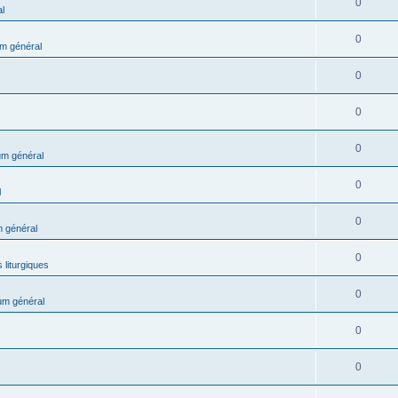
0
l
0
m général
0
0
0
m général
0
l
0
 général
0
 liturgiques
0
um général
0
0