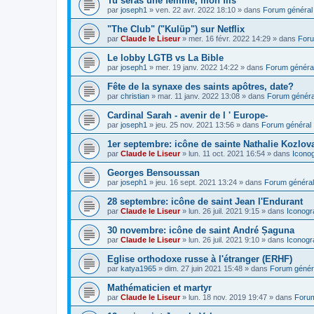
Tu seras une femme, mon fils
par
joseph1
»
ven. 22 avr. 2022 18:10
» dans
Forum général
"The Club" ("Kulüp") sur Netflix
par
Claude le Liseur
»
mer. 16 févr. 2022 14:29
» dans
Foru
Le lobby LGTB vs La Bible
par
joseph1
»
mer. 19 janv. 2022 14:22
» dans
Forum généra
Fête de la synaxe des saints apôtres, date?
par
christian
»
mar. 11 janv. 2022 13:08
» dans
Forum généra
Cardinal Sarah - avenir de l ' Europe-
par
joseph1
»
jeu. 25 nov. 2021 13:56
» dans
Forum général
1er septembre: icône de sainte Nathalie Kozlov
par
Claude le Liseur
»
lun. 11 oct. 2021 16:54
» dans
Icono
Georges Bensoussan
par
joseph1
»
jeu. 16 sept. 2021 13:24
» dans
Forum général
28 septembre: icône de saint Jean l'Endurant
par
Claude le Liseur
»
lun. 26 juil. 2021 9:15
» dans
Iconogr
30 novembre: icône de saint André Șaguna
par
Claude le Liseur
»
lun. 26 juil. 2021 9:10
» dans
Iconogr
Eglise orthodoxe russe à l'étranger (ERHF)
par
katya1965
»
dim. 27 juin 2021 15:48
» dans
Forum génér
Mathématicien et martyr
par
Claude le Liseur
»
lun. 18 nov. 2019 19:47
» dans
Forum