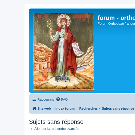
forum - orth
Forum Orthodoxe franco
Raccourcis
FAQ
Site web
Index forum
Rechercher
Sujets sans réponse
Sujets sans réponse
Aller sur la recherche avancée