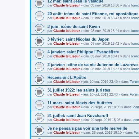
12 mai: saint Jean le Valaque
par
Claude le Liseur
»
dim. 03 nov. 2019 18:50
» dans
Icon
20 août: icône de saint Etienne, roi apostoliqu
par
Claude le Liseur
»
dim. 03 nov. 2019 18:47
» dans
Icon
3 juin: icône de saint Kevin
par
Claude le Liseur
»
dim. 03 nov. 2019 18:44
» dans
Icon
3 février: saint Nicolas du Japon
par
Claude le Liseur
»
dim. 03 nov. 2019 18:42
» dans
Icon
4 janvier: saint Philippe l'Evangéliste
par
Claude le Liseur
»
dim. 03 nov. 2019 18:41
» dans
Icon
2 janvier: icône de sainte Julienne de Lazarevo
par
Claude le Liseur
»
dim. 03 nov. 2019 18:37
» dans
Icon
Recension: L'Apôtre
par
Claude le Liseur
»
jeu. 10 oct. 2019 23:49
» dans
Forum
31 juillet 1922: les saints juristes
par
Claude le Liseur
»
jeu. 10 oct. 2019 22:48
» dans
Forum
11 mars: saint Alexis des Autistes
par
Claude le Liseur
»
dim. 29 sept. 2019 18:09
» dans
Icon
31 juillet: saint Jean Kovcharoff
par
Claude le Liseur
»
dim. 29 sept. 2019 15:05
» dans
Icon
Je ne pensais pas voir une telle merveille
par
Claude le Liseur
»
sam. 28 sept. 2019 19:10
» dans
For