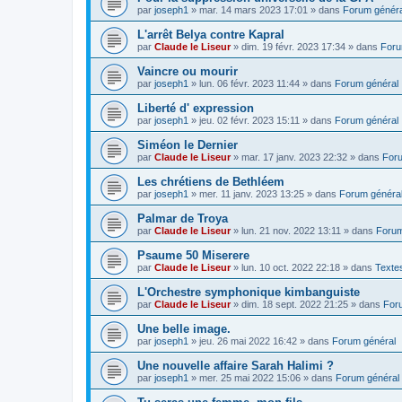
par
joseph1
»
mar. 14 mars 2023 17:01
» dans
Forum généra
L'arrêt Belya contre Kapral
par
Claude le Liseur
»
dim. 19 févr. 2023 17:34
» dans
Foru
Vaincre ou mourir
par
joseph1
»
lun. 06 févr. 2023 11:44
» dans
Forum général
Liberté d' expression
par
joseph1
»
jeu. 02 févr. 2023 15:11
» dans
Forum général
Siméon le Dernier
par
Claude le Liseur
»
mar. 17 janv. 2023 22:32
» dans
Foru
Les chrétiens de Bethléem
par
joseph1
»
mer. 11 janv. 2023 13:25
» dans
Forum généra
Palmar de Troya
par
Claude le Liseur
»
lun. 21 nov. 2022 13:11
» dans
Forum
Psaume 50 Miserere
par
Claude le Liseur
»
lun. 10 oct. 2022 22:18
» dans
Textes
L'Orchestre symphonique kimbanguiste
par
Claude le Liseur
»
dim. 18 sept. 2022 21:25
» dans
For
Une belle image.
par
joseph1
»
jeu. 26 mai 2022 16:42
» dans
Forum général
Une nouvelle affaire Sarah Halimi ?
par
joseph1
»
mer. 25 mai 2022 15:06
» dans
Forum général