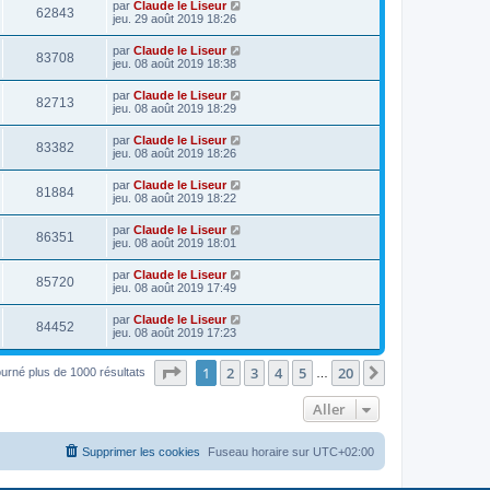
par
Claude le Liseur
62843
jeu. 29 août 2019 18:26
par
Claude le Liseur
83708
jeu. 08 août 2019 18:38
par
Claude le Liseur
82713
jeu. 08 août 2019 18:29
par
Claude le Liseur
83382
jeu. 08 août 2019 18:26
par
Claude le Liseur
81884
jeu. 08 août 2019 18:22
par
Claude le Liseur
86351
jeu. 08 août 2019 18:01
par
Claude le Liseur
85720
jeu. 08 août 2019 17:49
par
Claude le Liseur
84452
jeu. 08 août 2019 17:23
Page
1
sur
20
1
2
3
4
5
20
Suivant
ourné plus de 1000 résultats
…
Aller
Supprimer les cookies
Fuseau horaire sur
UTC+02:00