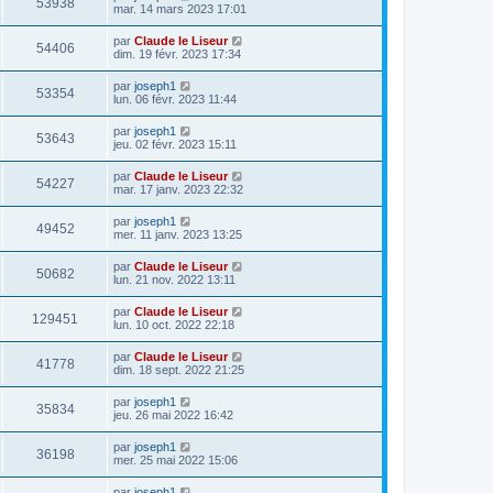
53938
mar. 14 mars 2023 17:01
par
Claude le Liseur
54406
dim. 19 févr. 2023 17:34
par
joseph1
53354
lun. 06 févr. 2023 11:44
par
joseph1
53643
jeu. 02 févr. 2023 15:11
par
Claude le Liseur
54227
mar. 17 janv. 2023 22:32
par
joseph1
49452
mer. 11 janv. 2023 13:25
par
Claude le Liseur
50682
lun. 21 nov. 2022 13:11
par
Claude le Liseur
129451
lun. 10 oct. 2022 22:18
par
Claude le Liseur
41778
dim. 18 sept. 2022 21:25
par
joseph1
35834
jeu. 26 mai 2022 16:42
par
joseph1
36198
mer. 25 mai 2022 15:06
par
joseph1