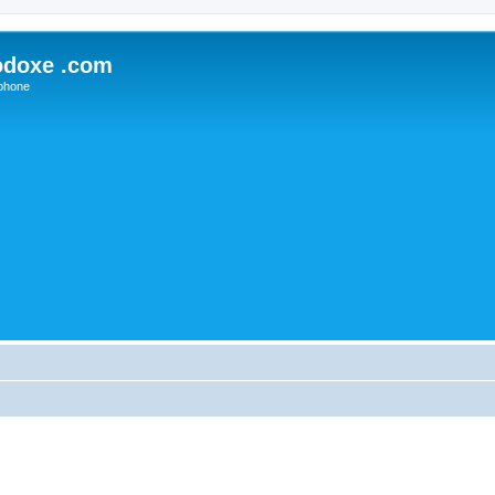
odoxe .com
phone