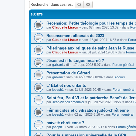
Rechercher
Recherche avancée
SUJETS
Recension: Petite théologie pour les temps de
par
Claude le Liseur
»
ven. 07 mars 2025 13:32
» dans
For
Recensement albanais de 2023
par
Claude le Liseur
»
sam. 13 juil. 2024 16:37
» dans
Foru
Pélerinage aux reliques de saint Jean le Russe
par
Claude le Liseur
»
lun. 01 juil. 2024 19:08
» dans
Forum 
Jésus est-il le Logos incarné ?
par
galkani
»
dim. 17 sept. 2023 5:07
» dans
Forum général
Présentation de Gérard
par
galkani
»
sam. 26 août 2023 10:04
» dans
Accueil
L' État et nos enfants
par
joseph1
»
mar. 11 juil. 2023 20:45
» dans
Forum général
Saint feu, Paul VI et le patriarche Benoît de Jé
par
JeanMichelLemonnier
»
jeu. 20 avr. 2023 19:27
» dans
F
Féminicides et civilisation judéo-chrétienne
par
joseph1
»
dim. 02 avr. 2023 8:16
» dans
Forum général
naïveté chrétienne ?
par
joseph1
»
ven. 24 mars 2023 16:17
» dans
Forum généra
Pour la suppression universelle de la GPA