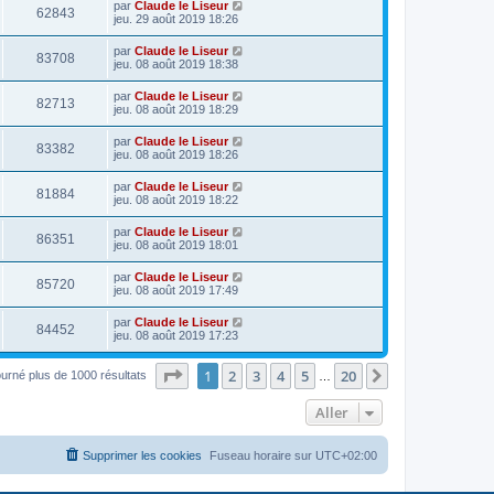
par
Claude le Liseur
62843
jeu. 29 août 2019 18:26
par
Claude le Liseur
83708
jeu. 08 août 2019 18:38
par
Claude le Liseur
82713
jeu. 08 août 2019 18:29
par
Claude le Liseur
83382
jeu. 08 août 2019 18:26
par
Claude le Liseur
81884
jeu. 08 août 2019 18:22
par
Claude le Liseur
86351
jeu. 08 août 2019 18:01
par
Claude le Liseur
85720
jeu. 08 août 2019 17:49
par
Claude le Liseur
84452
jeu. 08 août 2019 17:23
Page
1
sur
20
1
2
3
4
5
20
Suivant
ourné plus de 1000 résultats
…
Aller
Supprimer les cookies
Fuseau horaire sur
UTC+02:00