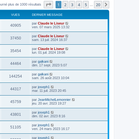
Page
1
sur
20
1
2
3
4
5
20
Suivant
ourné plus de 1000 résultats
…
VUES
DERNIER MESSAGE
par
Claude le Liseur
40905
ven. 07 mars 2025 13:32
par
Claude le Liseur
37450
sam. 13 juil. 2024 16:37
par
Claude le Liseur
35454
lun. 01 juil. 2024 19:08
par
galkani
44464
dim. 17 sept. 2023 5:07
par
galkani
144254
sam. 26 août 2023 10:04
par
joseph1
44317
mar. 11 juil. 2023 20:45
par
JeanMichelLemonnier
45759
jeu. 20 avr. 2023 19:27
par
joseph1
43801
dim. 02 avr. 2023 8:16
par
joseph1
51105
ven. 24 mars 2023 16:17
par
joseph1