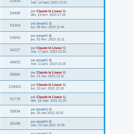
53939
mar. 14 mars 2023 17:01
par
Claude le Liseur
54406
dim. 19 févr. 2023 17:34
par
joseph1
53354
lun. 06 févr. 2023 11:44
par
joseph1
53643
jeu. 02 févr. 2023 15:11
par
Claude le Liseur
54227
mar. 17 janv. 2023 22:32
par
joseph1
49452
mer. 11 janv. 2023 13:25
par
Claude le Liseur
50684
lun. 21 nov. 2022 13:11
par
Claude le Liseur
129461
lun. 10 oct. 2022 22:18
par
Claude le Liseur
41778
dim. 18 sept. 2022 21:25
par
joseph1
35834
jeu. 26 mai 2022 16:42
par
joseph1
36198
mer. 25 mai 2022 15:06
par
joseph1