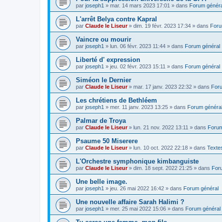
par
joseph1
»
mar. 14 mars 2023 17:01
» dans
Forum généra
L'arrêt Belya contre Kapral
par
Claude le Liseur
»
dim. 19 févr. 2023 17:34
» dans
Foru
Vaincre ou mourir
par
joseph1
»
lun. 06 févr. 2023 11:44
» dans
Forum général
Liberté d' expression
par
joseph1
»
jeu. 02 févr. 2023 15:11
» dans
Forum général
Siméon le Dernier
par
Claude le Liseur
»
mar. 17 janv. 2023 22:32
» dans
Foru
Les chrétiens de Bethléem
par
joseph1
»
mer. 11 janv. 2023 13:25
» dans
Forum généra
Palmar de Troya
par
Claude le Liseur
»
lun. 21 nov. 2022 13:11
» dans
Forum
Psaume 50 Miserere
par
Claude le Liseur
»
lun. 10 oct. 2022 22:18
» dans
Textes
L'Orchestre symphonique kimbanguiste
par
Claude le Liseur
»
dim. 18 sept. 2022 21:25
» dans
For
Une belle image.
par
joseph1
»
jeu. 26 mai 2022 16:42
» dans
Forum général
Une nouvelle affaire Sarah Halimi ?
par
joseph1
»
mer. 25 mai 2022 15:06
» dans
Forum général