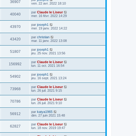
36907
ven. 22 avr. 2022 18:10
par
Claude le Liseur
40040
mer. 16 févr. 2022 14:29
par
joseph1
43970
mer. 19 janv. 2022 14:22
par
christian
43420
mar. 11 janv. 2022 13:08
par
joseph1
51807
jeu. 25 nov. 2021 13:56
par
Claude le Liseur
156992
lun. 11 oct. 2021 16:54
par
joseph1
54902
jeu. 16 sept. 2021 13:24
par
Claude le Liseur
73968
lun. 26 juil. 2021 9:15
par
Claude le Liseur
70786
lun. 26 juil. 2021 9:10
par
katya1965
56912
dim. 27 juin 2021 15:48
par
Claude le Liseur
62827
lun. 18 nov. 2019 19:47