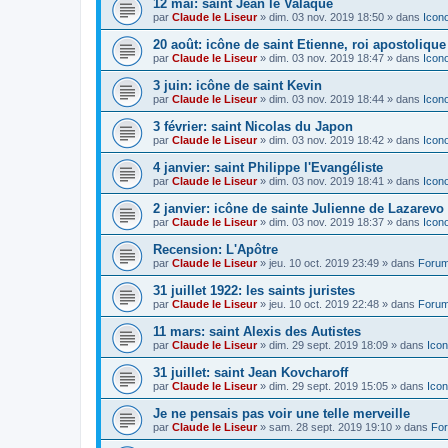
12 mai: saint Jean le Valaque
par
Claude le Liseur
»
dim. 03 nov. 2019 18:50
» dans
Icon
20 août: icône de saint Etienne, roi apostoliqu
par
Claude le Liseur
»
dim. 03 nov. 2019 18:47
» dans
Icon
3 juin: icône de saint Kevin
par
Claude le Liseur
»
dim. 03 nov. 2019 18:44
» dans
Icon
3 février: saint Nicolas du Japon
par
Claude le Liseur
»
dim. 03 nov. 2019 18:42
» dans
Icon
4 janvier: saint Philippe l'Evangéliste
par
Claude le Liseur
»
dim. 03 nov. 2019 18:41
» dans
Icon
2 janvier: icône de sainte Julienne de Lazarevo
par
Claude le Liseur
»
dim. 03 nov. 2019 18:37
» dans
Icon
Recension: L'Apôtre
par
Claude le Liseur
»
jeu. 10 oct. 2019 23:49
» dans
Forum
31 juillet 1922: les saints juristes
par
Claude le Liseur
»
jeu. 10 oct. 2019 22:48
» dans
Forum
11 mars: saint Alexis des Autistes
par
Claude le Liseur
»
dim. 29 sept. 2019 18:09
» dans
Icon
31 juillet: saint Jean Kovcharoff
par
Claude le Liseur
»
dim. 29 sept. 2019 15:05
» dans
Icon
Je ne pensais pas voir une telle merveille
par
Claude le Liseur
»
sam. 28 sept. 2019 19:10
» dans
For