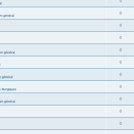
0
l
0
m général
0
0
0
m général
0
l
0
 général
0
 liturgiques
0
um général
0
0