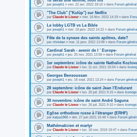
Tu seras une femme, mon fils
par
joseph1
»
ven. 22 avr. 2022 18:10
» dans
Forum général
"The Club" ("Kulüp") sur Netflix
par
Claude le Liseur
»
mer. 16 févr. 2022 14:29
» dans
Foru
Le lobby LGTB vs La Bible
par
joseph1
»
mer. 19 janv. 2022 14:22
» dans
Forum généra
Fête de la synaxe des saints apôtres, date?
par
christian
»
mar. 11 janv. 2022 13:08
» dans
Forum généra
Cardinal Sarah - avenir de l ' Europe-
par
joseph1
»
jeu. 25 nov. 2021 13:56
» dans
Forum général
1er septembre: icône de sainte Nathalie Kozlov
par
Claude le Liseur
»
lun. 11 oct. 2021 16:54
» dans
Icono
Georges Bensoussan
par
joseph1
»
jeu. 16 sept. 2021 13:24
» dans
Forum général
28 septembre: icône de saint Jean l'Endurant
par
Claude le Liseur
»
lun. 26 juil. 2021 9:15
» dans
Iconogr
30 novembre: icône de saint André Șaguna
par
Claude le Liseur
»
lun. 26 juil. 2021 9:10
» dans
Iconogr
Eglise orthodoxe russe à l'étranger (ERHF)
par
katya1965
»
dim. 27 juin 2021 15:48
» dans
Forum génér
Mathématicien et martyr
par
Claude le Liseur
»
lun. 18 nov. 2019 19:47
» dans
Forum