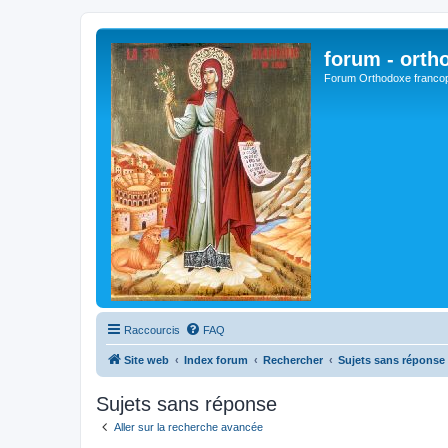
forum - orth
Forum Orthodoxe franco
Raccourcis
FAQ
Site web
Index forum
Rechercher
Sujets sans réponse
Sujets sans réponse
Aller sur la recherche avancée