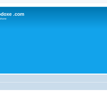
odoxe .com
phone