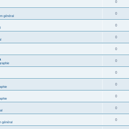
0
0
m général
0
l
0
l
0
a
0
graphie
0
0
aphie
0
aphie
0
al
0
 général