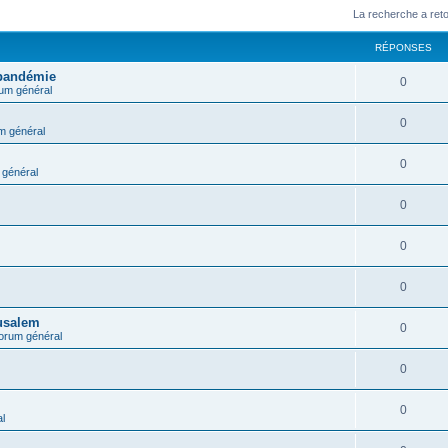
La recherche a ret
RÉPONSES
 pandémie
0
um général
0
m général
0
général
0
0
0
rusalem
0
orum général
0
0
l