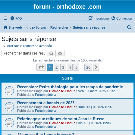
forum - orthodoxe .com
FAQ
Inscription
Connexion
R
Site web
Index forum
Rechercher
Sujets sans réponse
e
Sujets sans réponse
c
Aller sur la recherche avancée
h
Rechercher
Recherche avancée
e
La recherche a retourné plus de 1000 résultats
r
Page
1
sur
20
1
2
3
4
5
20
Suivant
…
c
h
Sujets
e
Recension: Petite théologie pour les temps de pandémie
Dernier message par
Claude le Liseur
«
ven. 07 mars 2025 13:32
r
Publié dans
Forum général
Recensement albanais de 2023
Dernier message par
Claude le Liseur
«
sam. 13 juil. 2024 16:37
Publié dans
Forum général
Pélerinage aux reliques de saint Jean le Russe
Dernier message par
Claude le Liseur
«
lun. 01 juil. 2024 19:08
Publié dans
Forum général
Jésus est-il le Logos incarné ?