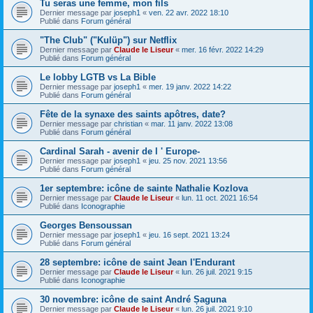
Tu seras une femme, mon fils
Dernier message par
joseph1
«
ven. 22 avr. 2022 18:10
Publié dans
Forum général
"The Club" ("Kulüp") sur Netflix
Dernier message par
Claude le Liseur
«
mer. 16 févr. 2022 14:29
Publié dans
Forum général
Le lobby LGTB vs La Bible
Dernier message par
joseph1
«
mer. 19 janv. 2022 14:22
Publié dans
Forum général
Fête de la synaxe des saints apôtres, date?
Dernier message par
christian
«
mar. 11 janv. 2022 13:08
Publié dans
Forum général
Cardinal Sarah - avenir de l ' Europe-
Dernier message par
joseph1
«
jeu. 25 nov. 2021 13:56
Publié dans
Forum général
1er septembre: icône de sainte Nathalie Kozlova
Dernier message par
Claude le Liseur
«
lun. 11 oct. 2021 16:54
Publié dans
Iconographie
Georges Bensoussan
Dernier message par
joseph1
«
jeu. 16 sept. 2021 13:24
Publié dans
Forum général
28 septembre: icône de saint Jean l'Endurant
Dernier message par
Claude le Liseur
«
lun. 26 juil. 2021 9:15
Publié dans
Iconographie
30 novembre: icône de saint André Șaguna
Dernier message par
Claude le Liseur
«
lun. 26 juil. 2021 9:10