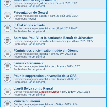
Dernier message par
galkani
«
dim. 17 sept. 2023 5:07
Publié dans
Forum général
Présentation de Gérard
Dernier message par
galkani
«
sam. 26 août 2023 10:04
Publié dans
Accueil
L' État et nos enfants
Dernier message par
joseph1
«
mar. 11 juil. 2023 20:45
Publié dans
Forum général
Saint feu, Paul VI et le patriarche Benoît de Jérusalem
Dernier message par
JeanMichelLemonnier
«
jeu. 20 avr. 2023 19:27
Publié dans
Forum général
Féminicides et civilisation judéo-chrétienne
Dernier message par
joseph1
«
dim. 02 avr. 2023 8:16
Publié dans
Forum général
naïveté chrétienne ?
Dernier message par
joseph1
«
ven. 24 mars 2023 16:17
Publié dans
Forum général
Pour la suppression universelle de la GPA
Dernier message par
joseph1
«
mar. 14 mars 2023 17:01
Publié dans
Forum général
L'arrêt Belya contre Kapral
Dernier message par
Claude le Liseur
«
dim. 19 févr. 2023 17:34
Publié dans
Forum général
Vaincre ou mourir
Dernier message par
joseph1
«
lun. 06 févr. 2023 11:44