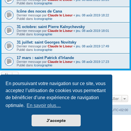
Publié dans
Iconographie
Icône des noces de Cana
Dernier message par
Claude le Liseur
«
jeu. 08 août 2019 18:22
Publié dans
Iconographie
31 octobre: saint Pierre Kalnychevsky
Dernier message par
Claude le Liseur
«
jeu. 08 août 2019 18:01
Publié dans
Iconographie
31 juillet: saint Georges Novitsky
Dernier message par
Claude le Liseur
«
jeu. 08 août 2019 17:49
Publié dans
Iconographie
17 mars : saint Patrick d'Irlande
Dernier message par
Claude le Liseur
«
jeu. 08 août 2019 17:23
Publié dans
Iconographie
La recherche a retourné plus de 1000 résultats
En poursuivant votre navigation sur ce site, vous
Page
1
sur
20
1
2
3
4
5
20
Suivant
…
acceptez l’utilisation de cookies vous permettant
de bénéficier d’une expérience de navigation
Aller
optimale.
En savoir plus…
Site web
Index forum
Fuseau horaire sur
UTC+02:00
J’accepte
Développé par
phpBB
® Forum Software © phpBB Limited
Traduction française officielle
©
Qiaeru
Confidentialité
|
Conditions