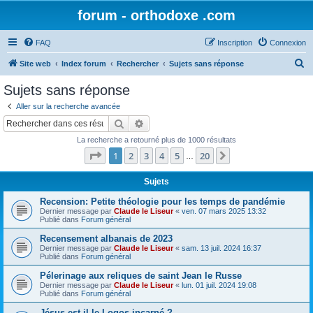
forum - orthodoxe .com
FAQ
Inscription
Connexion
R
Site web
Index forum
Rechercher
Sujets sans réponse
e
Sujets sans réponse
c
Aller sur la recherche avancée
h
Rechercher
Recherche avancée
e
La recherche a retourné plus de 1000 résultats
r
Page
1
sur
20
1
2
3
4
5
20
Suivant
…
c
h
Sujets
e
Recension: Petite théologie pour les temps de pandémie
Dernier message par
Claude le Liseur
«
ven. 07 mars 2025 13:32
r
Publié dans
Forum général
Recensement albanais de 2023
Dernier message par
Claude le Liseur
«
sam. 13 juil. 2024 16:37
Publié dans
Forum général
Pélerinage aux reliques de saint Jean le Russe
Dernier message par
Claude le Liseur
«
lun. 01 juil. 2024 19:08
Publié dans
Forum général
Jésus est-il le Logos incarné ?