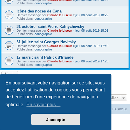
Publié dans
Iconographie
Icône des noces de Cana
Dernier message par
Claude le Liseur
«
jeu. 08 août 2019 18:22
Publié dans
Iconographie
31 octobre: saint Pierre Kalnychevsky
Dernier message par
Claude le Liseur
«
jeu. 08 août 2019 18:01
Publié dans
Iconographie
31 juillet: saint Georges Novitsky
Dernier message par
Claude le Liseur
«
jeu. 08 août 2019 17:49
Publié dans
Iconographie
17 mars : saint Patrick d'Irlande
Dernier message par
Claude le Liseur
«
jeu. 08 août 2019 17:23
Publié dans
Iconographie
La recherche a retourné plus de 1000 résultats
En poursuivant votre navigation sur ce site, vous
Page
1
sur
20
1
2
3
4
5
20
Suivant
…
acceptez l’utilisation de cookies vous permettant
de bénéficier d’une expérience de navigation
Aller
optimale.
En savoir plus…
Site web
Index forum
Fuseau horaire sur
UTC+02:00
J’accepte
Développé par
phpBB
® Forum Software © phpBB Limited
Traduction française officielle
©
Qiaeru
Confidentialité
|
Conditions