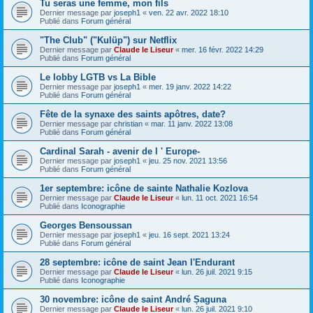
Tu seras une femme, mon fils
Dernier message par
joseph1
«
ven. 22 avr. 2022 18:10
Publié dans
Forum général
"The Club" ("Kulüp") sur Netflix
Dernier message par
Claude le Liseur
«
mer. 16 févr. 2022 14:29
Publié dans
Forum général
Le lobby LGTB vs La Bible
Dernier message par
joseph1
«
mer. 19 janv. 2022 14:22
Publié dans
Forum général
Fête de la synaxe des saints apôtres, date?
Dernier message par
christian
«
mar. 11 janv. 2022 13:08
Publié dans
Forum général
Cardinal Sarah - avenir de l ' Europe-
Dernier message par
joseph1
«
jeu. 25 nov. 2021 13:56
Publié dans
Forum général
1er septembre: icône de sainte Nathalie Kozlova
Dernier message par
Claude le Liseur
«
lun. 11 oct. 2021 16:54
Publié dans
Iconographie
Georges Bensoussan
Dernier message par
joseph1
«
jeu. 16 sept. 2021 13:24
Publié dans
Forum général
28 septembre: icône de saint Jean l'Endurant
Dernier message par
Claude le Liseur
«
lun. 26 juil. 2021 9:15
Publié dans
Iconographie
30 novembre: icône de saint André Șaguna
Dernier message par
Claude le Liseur
«
lun. 26 juil. 2021 9:10