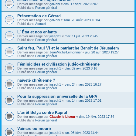
Dernier message par
galkani
«
dim. 17 sept. 2023 5:07
Publié dans
Forum général
Présentation de Gérard
Dernier message par
galkani
«
sam. 26 août 2023 10:04
Publié dans
Accueil
L' État et nos enfants
Dernier message par
joseph1
«
mar. 11 juil. 2023 20:45
Publié dans
Forum général
Saint feu, Paul VI et le patriarche Benoît de Jérusalem
Dernier message par
JeanMichelLemonnier
«
jeu. 20 avr. 2023 19:27
Publié dans
Forum général
Féminicides et civilisation judéo-chrétienne
Dernier message par
joseph1
«
dim. 02 avr. 2023 8:16
Publié dans
Forum général
naïveté chrétienne ?
Dernier message par
joseph1
«
ven. 24 mars 2023 16:17
Publié dans
Forum général
Pour la suppression universelle de la GPA
Dernier message par
joseph1
«
mar. 14 mars 2023 17:01
Publié dans
Forum général
L'arrêt Belya contre Kapral
Dernier message par
Claude le Liseur
«
dim. 19 févr. 2023 17:34
Publié dans
Forum général
Vaincre ou mourir
Dernier message par
joseph1
«
lun. 06 févr. 2023 11:44