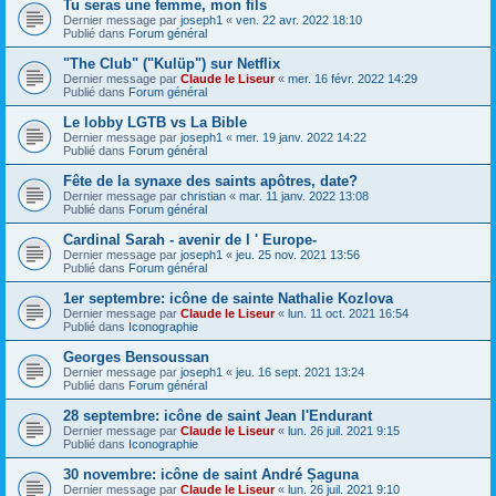
Tu seras une femme, mon fils
Dernier message par
joseph1
«
ven. 22 avr. 2022 18:10
Publié dans
Forum général
"The Club" ("Kulüp") sur Netflix
Dernier message par
Claude le Liseur
«
mer. 16 févr. 2022 14:29
Publié dans
Forum général
Le lobby LGTB vs La Bible
Dernier message par
joseph1
«
mer. 19 janv. 2022 14:22
Publié dans
Forum général
Fête de la synaxe des saints apôtres, date?
Dernier message par
christian
«
mar. 11 janv. 2022 13:08
Publié dans
Forum général
Cardinal Sarah - avenir de l ' Europe-
Dernier message par
joseph1
«
jeu. 25 nov. 2021 13:56
Publié dans
Forum général
1er septembre: icône de sainte Nathalie Kozlova
Dernier message par
Claude le Liseur
«
lun. 11 oct. 2021 16:54
Publié dans
Iconographie
Georges Bensoussan
Dernier message par
joseph1
«
jeu. 16 sept. 2021 13:24
Publié dans
Forum général
28 septembre: icône de saint Jean l'Endurant
Dernier message par
Claude le Liseur
«
lun. 26 juil. 2021 9:15
Publié dans
Iconographie
30 novembre: icône de saint André Șaguna
Dernier message par
Claude le Liseur
«
lun. 26 juil. 2021 9:10