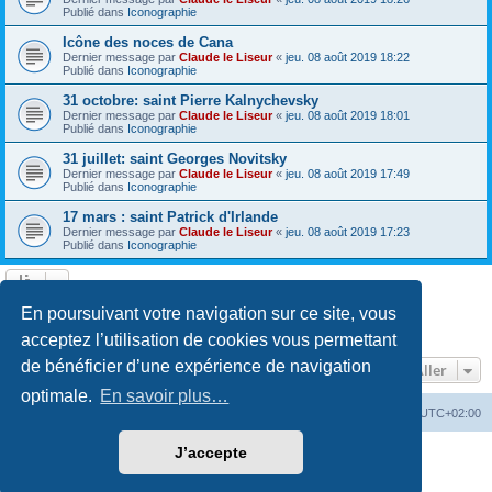
Publié dans
Iconographie
Icône des noces de Cana
Dernier message par
Claude le Liseur
«
jeu. 08 août 2019 18:22
Publié dans
Iconographie
31 octobre: saint Pierre Kalnychevsky
Dernier message par
Claude le Liseur
«
jeu. 08 août 2019 18:01
Publié dans
Iconographie
31 juillet: saint Georges Novitsky
Dernier message par
Claude le Liseur
«
jeu. 08 août 2019 17:49
Publié dans
Iconographie
17 mars : saint Patrick d'Irlande
Dernier message par
Claude le Liseur
«
jeu. 08 août 2019 17:23
Publié dans
Iconographie
La recherche a retourné plus de 1000 résultats
En poursuivant votre navigation sur ce site, vous
Page
1
sur
20
1
2
3
4
5
20
Suivant
…
acceptez l’utilisation de cookies vous permettant
de bénéficier d’une expérience de navigation
Aller
optimale.
En savoir plus…
Site web
Index forum
Fuseau horaire sur
UTC+02:00
J’accepte
Développé par
phpBB
® Forum Software © phpBB Limited
Traduction française officielle
©
Qiaeru
Confidentialité
|
Conditions