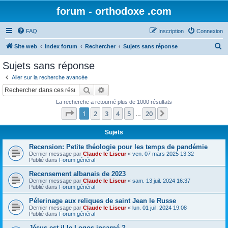
forum - orthodoxe .com
FAQ
Inscription
Connexion
R
Site web
Index forum
Rechercher
Sujets sans réponse
e
Sujets sans réponse
c
Aller sur la recherche avancée
h
Rechercher
Recherche avancée
e
La recherche a retourné plus de 1000 résultats
r
Page
1
sur
20
1
2
3
4
5
20
Suivant
…
c
h
Sujets
e
Recension: Petite théologie pour les temps de pandémie
Dernier message par
Claude le Liseur
«
ven. 07 mars 2025 13:32
r
Publié dans
Forum général
Recensement albanais de 2023
Dernier message par
Claude le Liseur
«
sam. 13 juil. 2024 16:37
Publié dans
Forum général
Pélerinage aux reliques de saint Jean le Russe
Dernier message par
Claude le Liseur
«
lun. 01 juil. 2024 19:08
Publié dans
Forum général
Jésus est-il le Logos incarné ?