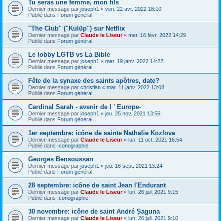
Tu seras une femme, mon fils
Dernier message par
joseph1
«
ven. 22 avr. 2022 18:10
Publié dans
Forum général
"The Club" ("Kulüp") sur Netflix
Dernier message par
Claude le Liseur
«
mer. 16 févr. 2022 14:29
Publié dans
Forum général
Le lobby LGTB vs La Bible
Dernier message par
joseph1
«
mer. 19 janv. 2022 14:22
Publié dans
Forum général
Fête de la synaxe des saints apôtres, date?
Dernier message par
christian
«
mar. 11 janv. 2022 13:08
Publié dans
Forum général
Cardinal Sarah - avenir de l ' Europe-
Dernier message par
joseph1
«
jeu. 25 nov. 2021 13:56
Publié dans
Forum général
1er septembre: icône de sainte Nathalie Kozlova
Dernier message par
Claude le Liseur
«
lun. 11 oct. 2021 16:54
Publié dans
Iconographie
Georges Bensoussan
Dernier message par
joseph1
«
jeu. 16 sept. 2021 13:24
Publié dans
Forum général
28 septembre: icône de saint Jean l'Endurant
Dernier message par
Claude le Liseur
«
lun. 26 juil. 2021 9:15
Publié dans
Iconographie
30 novembre: icône de saint André Șaguna
Dernier message par
Claude le Liseur
«
lun. 26 juil. 2021 9:10