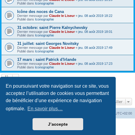
Publié dans
Iconographie
Icône des noces de Cana
Dernier message par
Claude le Liseur
«
jeu. 08 août 2019 18:22
Publié dans
Iconographie
31 octobre: saint Pierre Kalnychevsky
Dernier message par
Claude le Liseur
«
jeu. 08 août 2019 18:01
Publié dans
Iconographie
31 juillet: saint Georges Novitsky
Dernier message par
Claude le Liseur
«
jeu. 08 août 2019 17:49
Publié dans
Iconographie
17 mars : saint Patrick d'Irlande
Dernier message par
Claude le Liseur
«
jeu. 08 août 2019 17:23
Publié dans
Iconographie
La recherche a retourné plus de 1000 résultats
En poursuivant votre navigation sur ce site, vous
Page
1
sur
20
1
2
3
4
5
20
Suivant
…
acceptez l’utilisation de cookies vous permettant
de bénéficier d’une expérience de navigation
Aller
optimale.
En savoir plus…
Site web
Index forum
Fuseau horaire sur
UTC+02:00
J’accepte
Développé par
phpBB
® Forum Software © phpBB Limited
Traduction française officielle
©
Qiaeru
Confidentialité
|
Conditions