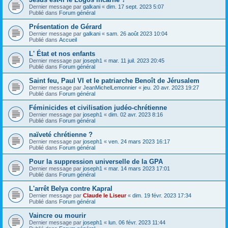
Dernier message par
galkani
«
dim. 17 sept. 2023 5:07
Publié dans
Forum général
Présentation de Gérard
Dernier message par
galkani
«
sam. 26 août 2023 10:04
Publié dans
Accueil
L' État et nos enfants
Dernier message par
joseph1
«
mar. 11 juil. 2023 20:45
Publié dans
Forum général
Saint feu, Paul VI et le patriarche Benoît de Jérusalem
Dernier message par
JeanMichelLemonnier
«
jeu. 20 avr. 2023 19:27
Publié dans
Forum général
Féminicides et civilisation judéo-chrétienne
Dernier message par
joseph1
«
dim. 02 avr. 2023 8:16
Publié dans
Forum général
naïveté chrétienne ?
Dernier message par
joseph1
«
ven. 24 mars 2023 16:17
Publié dans
Forum général
Pour la suppression universelle de la GPA
Dernier message par
joseph1
«
mar. 14 mars 2023 17:01
Publié dans
Forum général
L'arrêt Belya contre Kapral
Dernier message par
Claude le Liseur
«
dim. 19 févr. 2023 17:34
Publié dans
Forum général
Vaincre ou mourir
Dernier message par
joseph1
«
lun. 06 févr. 2023 11:44