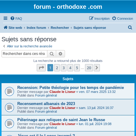
forum - orthodoxe .com
FAQ
Inscription
Connexion
R
Site web
Index forum
Rechercher
Sujets sans réponse
e
Sujets sans réponse
c
Aller sur la recherche avancée
h
Rechercher
Recherche avancée
e
La recherche a retourné plus de 1000 résultats
r
Page
1
sur
20
1
2
3
4
5
20
Suivant
…
c
h
Sujets
e
Recension: Petite théologie pour les temps de pandémie
Dernier message par
Claude le Liseur
«
ven. 07 mars 2025 13:32
r
Publié dans
Forum général
Recensement albanais de 2023
Dernier message par
Claude le Liseur
«
sam. 13 juil. 2024 16:37
Publié dans
Forum général
Pélerinage aux reliques de saint Jean le Russe
Dernier message par
Claude le Liseur
«
lun. 01 juil. 2024 19:08
Publié dans
Forum général
Jésus est-il le Logos incarné ?