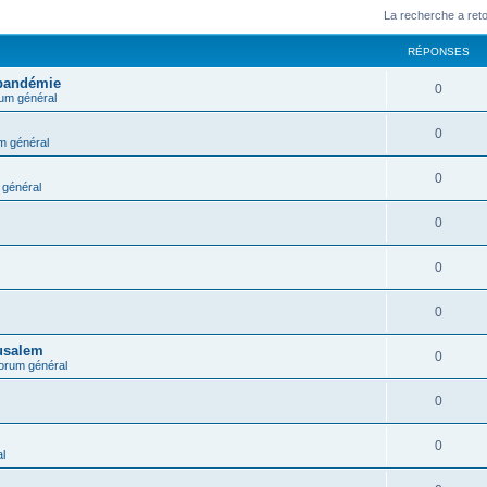
La recherche a ret
RÉPONSES
 pandémie
0
um général
0
m général
0
général
0
0
0
rusalem
0
orum général
0
0
l