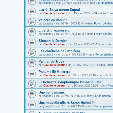
par
joseph1
»
mar. 14 mars 2023 17:01
» dans
Forum généra
L'arrêt Belya contre Kapral
par
Claude le Liseur
»
dim. 19 févr. 2023 17:34
» dans
Foru
Vaincre ou mourir
par
joseph1
»
lun. 06 févr. 2023 11:44
» dans
Forum général
Liberté d' expression
par
joseph1
»
jeu. 02 févr. 2023 15:11
» dans
Forum général
Siméon le Dernier
par
Claude le Liseur
»
mar. 17 janv. 2023 22:32
» dans
Foru
Les chrétiens de Bethléem
par
joseph1
»
mer. 11 janv. 2023 13:25
» dans
Forum généra
Palmar de Troya
par
Claude le Liseur
»
lun. 21 nov. 2022 13:11
» dans
Forum
Psaume 50 Miserere
par
Claude le Liseur
»
lun. 10 oct. 2022 22:18
» dans
Textes
L'Orchestre symphonique kimbanguiste
par
Claude le Liseur
»
dim. 18 sept. 2022 21:25
» dans
For
Une belle image.
par
joseph1
»
jeu. 26 mai 2022 16:42
» dans
Forum général
Une nouvelle affaire Sarah Halimi ?
par
joseph1
»
mer. 25 mai 2022 15:06
» dans
Forum général