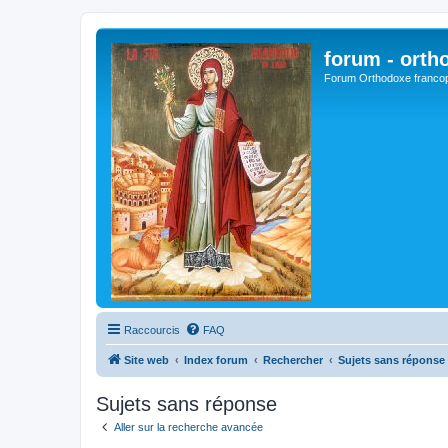
forum - orth
Forum Orthodoxe franco
Raccourcis
FAQ
Site web
Index forum
Rechercher
Sujets sans réponse
Sujets sans réponse
Aller sur la recherche avancée