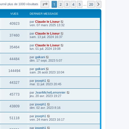
Page
1
sur
20
1
2
3
4
5
20
Suivant
ourné plus de 1000 résultats
…
VUES
DERNIER MESSAGE
par
Claude le Liseur
40923
ven. 07 mars 2025 13:32
par
Claude le Liseur
37460
sam. 13 juil. 2024 16:37
par
Claude le Liseur
35464
lun. 01 juil. 2024 19:08
par
galkani
44484
dim. 17 sept. 2023 5:07
par
galkani
144494
sam. 26 août 2023 10:04
par
joseph1
44327
mar. 11 juil. 2023 20:45
par
JeanMichelLemonnier
45773
jeu. 20 avr. 2023 19:27
par
joseph1
43809
dim. 02 avr. 2023 8:16
par
joseph1
51118
ven. 24 mars 2023 16:17
par
joseph1