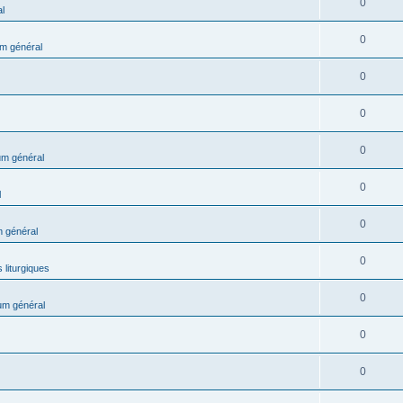
0
l
0
m général
0
0
0
m général
0
l
0
 général
0
 liturgiques
0
um général
0
0