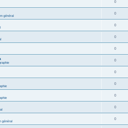
0
0
m général
0
l
0
l
0
a
0
graphie
0
0
aphie
0
aphie
0
al
0
 général