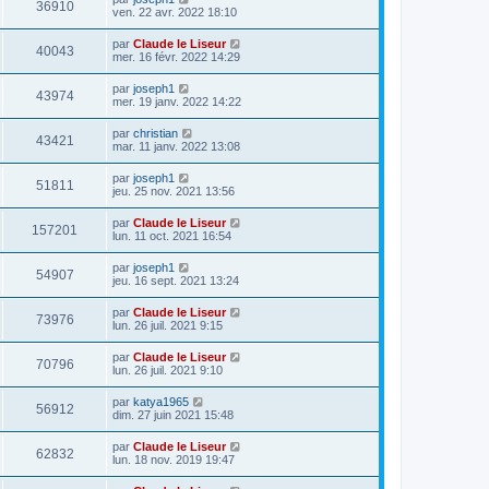
36910
ven. 22 avr. 2022 18:10
par
Claude le Liseur
40043
mer. 16 févr. 2022 14:29
par
joseph1
43974
mer. 19 janv. 2022 14:22
par
christian
43421
mar. 11 janv. 2022 13:08
par
joseph1
51811
jeu. 25 nov. 2021 13:56
par
Claude le Liseur
157201
lun. 11 oct. 2021 16:54
par
joseph1
54907
jeu. 16 sept. 2021 13:24
par
Claude le Liseur
73976
lun. 26 juil. 2021 9:15
par
Claude le Liseur
70796
lun. 26 juil. 2021 9:10
par
katya1965
56912
dim. 27 juin 2021 15:48
par
Claude le Liseur
62832
lun. 18 nov. 2019 19:47