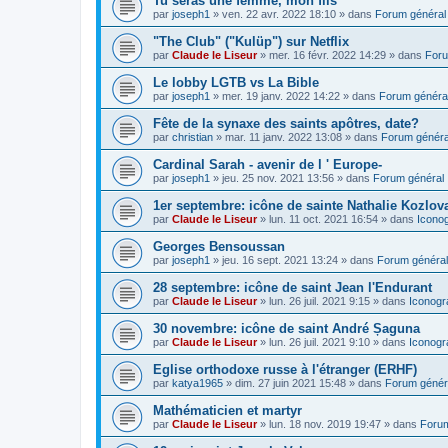
Tu seras une femme, mon fils
par
joseph1
»
ven. 22 avr. 2022 18:10
» dans
Forum général
"The Club" ("Kulüp") sur Netflix
par
Claude le Liseur
»
mer. 16 févr. 2022 14:29
» dans
Foru
Le lobby LGTB vs La Bible
par
joseph1
»
mer. 19 janv. 2022 14:22
» dans
Forum généra
Fête de la synaxe des saints apôtres, date?
par
christian
»
mar. 11 janv. 2022 13:08
» dans
Forum généra
Cardinal Sarah - avenir de l ' Europe-
par
joseph1
»
jeu. 25 nov. 2021 13:56
» dans
Forum général
1er septembre: icône de sainte Nathalie Kozlov
par
Claude le Liseur
»
lun. 11 oct. 2021 16:54
» dans
Icono
Georges Bensoussan
par
joseph1
»
jeu. 16 sept. 2021 13:24
» dans
Forum général
28 septembre: icône de saint Jean l'Endurant
par
Claude le Liseur
»
lun. 26 juil. 2021 9:15
» dans
Iconogr
30 novembre: icône de saint André Șaguna
par
Claude le Liseur
»
lun. 26 juil. 2021 9:10
» dans
Iconogr
Eglise orthodoxe russe à l'étranger (ERHF)
par
katya1965
»
dim. 27 juin 2021 15:48
» dans
Forum génér
Mathématicien et martyr
par
Claude le Liseur
»
lun. 18 nov. 2019 19:47
» dans
Forum