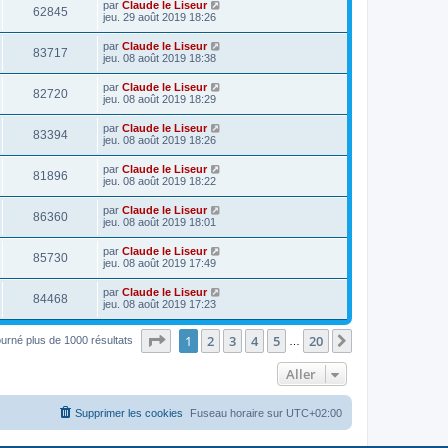
par
Claude le Liseur
62845
jeu. 29 août 2019 18:26
par
Claude le Liseur
83717
jeu. 08 août 2019 18:38
par
Claude le Liseur
82720
jeu. 08 août 2019 18:29
par
Claude le Liseur
83394
jeu. 08 août 2019 18:26
par
Claude le Liseur
81896
jeu. 08 août 2019 18:22
par
Claude le Liseur
86360
jeu. 08 août 2019 18:01
par
Claude le Liseur
85730
jeu. 08 août 2019 17:49
par
Claude le Liseur
84468
jeu. 08 août 2019 17:23
Page
1
sur
20
1
2
3
4
5
20
Suivant
ourné plus de 1000 résultats
…
Aller
Supprimer les cookies
Fuseau horaire sur
UTC+02:00