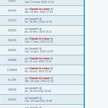
53951
mar. 14 mars 2023 17:01
par
Claude le Liseur
54425
dim. 19 févr. 2023 17:34
par
joseph1
53370
lun. 06 févr. 2023 11:44
par
joseph1
53655
jeu. 02 févr. 2023 15:11
par
Claude le Liseur
54238
mar. 17 janv. 2023 22:32
par
joseph1
49461
mer. 11 janv. 2023 13:25
par
Claude le Liseur
50699
lun. 21 nov. 2022 13:11
par
Claude le Liseur
129684
lun. 10 oct. 2022 22:18
par
Claude le Liseur
41785
dim. 18 sept. 2022 21:25
par
joseph1
35838
jeu. 26 mai 2022 16:42
par
joseph1
36202
mer. 25 mai 2022 15:06
par
joseph1