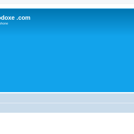
odoxe .com
phone