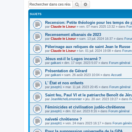
Rechercher
Recherche avancée
SUJETS
Recension: Petite théologie pour les temps de
par
Claude le Liseur
»
ven. 07 mars 2025 13:32
» dans
For
Recensement albanais de 2023
par
Claude le Liseur
»
sam. 13 juil. 2024 16:37
» dans
Foru
Pélerinage aux reliques de saint Jean le Russe
par
Claude le Liseur
»
lun. 01 juil. 2024 19:08
» dans
Forum 
Jésus est-il le Logos incarné ?
par
galkani
»
dim. 17 sept. 2023 5:07
» dans
Forum général
Présentation de Gérard
par
galkani
»
sam. 26 août 2023 10:04
» dans
Accueil
L' État et nos enfants
par
joseph1
»
mar. 11 juil. 2023 20:45
» dans
Forum général
Saint feu, Paul VI et le patriarche Benoît de Jé
par
JeanMichelLemonnier
»
jeu. 20 avr. 2023 19:27
» dans
F
Féminicides et civilisation judéo-chrétienne
par
joseph1
»
dim. 02 avr. 2023 8:16
» dans
Forum général
naïveté chrétienne ?
par
joseph1
»
ven. 24 mars 2023 16:17
» dans
Forum généra
Pour la suppression universelle de la GPA