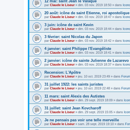
12 mai: saint Jean le Valaque
par
Claude le Liseur
»
dim. 03 nov. 2019 18:50
» dans
Icon
20 août: icône de saint Etienne, roi apostoliqu
par
Claude le Liseur
»
dim. 03 nov. 2019 18:47
» dans
Icon
3 juin: icône de saint Kevin
par
Claude le Liseur
»
dim. 03 nov. 2019 18:44
» dans
Icon
3 février: saint Nicolas du Japon
par
Claude le Liseur
»
dim. 03 nov. 2019 18:42
» dans
Icon
4 janvier: saint Philippe l'Evangéliste
par
Claude le Liseur
»
dim. 03 nov. 2019 18:41
» dans
Icon
2 janvier: icône de sainte Julienne de Lazarevo
par
Claude le Liseur
»
dim. 03 nov. 2019 18:37
» dans
Icon
Recension: L'Apôtre
par
Claude le Liseur
»
jeu. 10 oct. 2019 23:49
» dans
Forum
31 juillet 1922: les saints juristes
par
Claude le Liseur
»
jeu. 10 oct. 2019 22:48
» dans
Forum
11 mars: saint Alexis des Autistes
par
Claude le Liseur
»
dim. 29 sept. 2019 18:09
» dans
Icon
31 juillet: saint Jean Kovcharoff
par
Claude le Liseur
»
dim. 29 sept. 2019 15:05
» dans
Icon
Je ne pensais pas voir une telle merveille
par
Claude le Liseur
»
sam. 28 sept. 2019 19:10
» dans
For