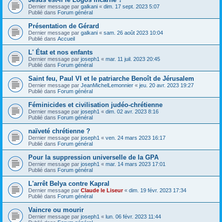
Dernier message par
galkani
«
dim. 17 sept. 2023 5:07
Publié dans
Forum général
Présentation de Gérard
Dernier message par
galkani
«
sam. 26 août 2023 10:04
Publié dans
Accueil
L' État et nos enfants
Dernier message par
joseph1
«
mar. 11 juil. 2023 20:45
Publié dans
Forum général
Saint feu, Paul VI et le patriarche Benoît de Jérusalem
Dernier message par
JeanMichelLemonnier
«
jeu. 20 avr. 2023 19:27
Publié dans
Forum général
Féminicides et civilisation judéo-chrétienne
Dernier message par
joseph1
«
dim. 02 avr. 2023 8:16
Publié dans
Forum général
naïveté chrétienne ?
Dernier message par
joseph1
«
ven. 24 mars 2023 16:17
Publié dans
Forum général
Pour la suppression universelle de la GPA
Dernier message par
joseph1
«
mar. 14 mars 2023 17:01
Publié dans
Forum général
L'arrêt Belya contre Kapral
Dernier message par
Claude le Liseur
«
dim. 19 févr. 2023 17:34
Publié dans
Forum général
Vaincre ou mourir
Dernier message par
joseph1
«
lun. 06 févr. 2023 11:44