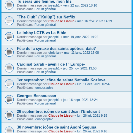
Tu seras une femme, mon fils
Dernier message par
joseph1
«
ven. 22 avr. 2022 18:10
Publié dans
Forum général
"The Club" ("Kulüp") sur Netflix
Dernier message par
Claude le Liseur
«
mer. 16 févr. 2022 14:29
Publié dans
Forum général
Le lobby LGTB vs La Bible
Dernier message par
joseph1
«
mer. 19 janv. 2022 14:22
Publié dans
Forum général
Fête de la synaxe des saints apôtres, date?
Dernier message par
christian
«
mar. 11 janv. 2022 13:08
Publié dans
Forum général
Cardinal Sarah - avenir de l ' Europe-
Dernier message par
joseph1
«
jeu. 25 nov. 2021 13:56
Publié dans
Forum général
1er septembre: icône de sainte Nathalie Kozlova
Dernier message par
Claude le Liseur
«
lun. 11 oct. 2021 16:54
Publié dans
Iconographie
Georges Bensoussan
Dernier message par
joseph1
«
jeu. 16 sept. 2021 13:24
Publié dans
Forum général
28 septembre: icône de saint Jean l'Endurant
Dernier message par
Claude le Liseur
«
lun. 26 juil. 2021 9:15
Publié dans
Iconographie
30 novembre: icône de saint André Șaguna
Dernier message par
Claude le Liseur
«
lun. 26 juil. 2021 9:10