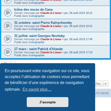
Publié dans
Iconographie
Icône des noces de Cana
Dernier message par
Claude le Liseur
«
jeu. 08 août 2019 18:22
Publié dans
Iconographie
31 octobre: saint Pierre Kalnychevsky
Dernier message par
Claude le Liseur
«
jeu. 08 août 2019 18:01
Publié dans
Iconographie
31 juillet: saint Georges Novitsky
Dernier message par
Claude le Liseur
«
jeu. 08 août 2019 17:49
Publié dans
Iconographie
17 mars : saint Patrick d'Irlande
Dernier message par
Claude le Liseur
«
jeu. 08 août 2019 17:23
Publié dans
Iconographie
La recherche a retourné plus de 1000 résultats
En poursuivant votre navigation sur ce site, vous
Page
1
sur
20
1
2
3
4
5
20
Suivant
…
acceptez l’utilisation de cookies vous permettant
de bénéficier d’une expérience de navigation
Aller
optimale.
En savoir plus…
Site web
Index forum
Fuseau horaire sur
UTC+02:00
J’accepte
Développé par
phpBB
® Forum Software © phpBB Limited
Traduction française officielle
©
Qiaeru
Confidentialité
|
Conditions