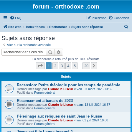
forum - orthodoxe .com
FAQ
Inscription
Connexion
R
Site web
Index forum
Rechercher
Sujets sans réponse
e
Sujets sans réponse
c
Aller sur la recherche avancée
h
Rechercher
Recherche avancée
e
La recherche a retourné plus de 1000 résultats
r
Page
1
sur
20
1
2
3
4
5
20
Suivant
…
c
h
Sujets
e
Recension: Petite théologie pour les temps de pandémie
Dernier message par
Claude le Liseur
«
ven. 07 mars 2025 13:32
r
Publié dans
Forum général
Recensement albanais de 2023
Dernier message par
Claude le Liseur
«
sam. 13 juil. 2024 16:37
Publié dans
Forum général
Pélerinage aux reliques de saint Jean le Russe
Dernier message par
Claude le Liseur
«
lun. 01 juil. 2024 19:08
Publié dans
Forum général
Jésus est-il le Logos incarné ?