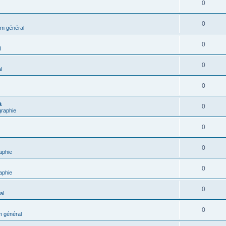
0
0
m général
0
l
0
l
0
a
0
graphie
0
0
aphie
0
aphie
0
al
0
 général