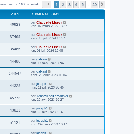
Page
1
sur
20
1
2
3
4
5
20
Suivant
ourné plus de 1000 résultats
…
VUES
DERNIER MESSAGE
par
Claude le Liseur
40928
ven. 07 mars 2025 13:32
par
Claude le Liseur
37465
sam. 13 juil. 2024 16:37
par
Claude le Liseur
35466
lun. 01 juil. 2024 19:08
par
galkani
44486
dim. 17 sept. 2023 5:07
par
galkani
144547
sam. 26 août 2023 10:04
par
joseph1
44328
mar. 11 juil. 2023 20:45
par
JeanMichelLemonnier
45773
jeu. 20 avr. 2023 19:27
par
joseph1
43811
dim. 02 avr. 2023 8:16
par
joseph1
51121
ven. 24 mars 2023 16:17
par
joseph1