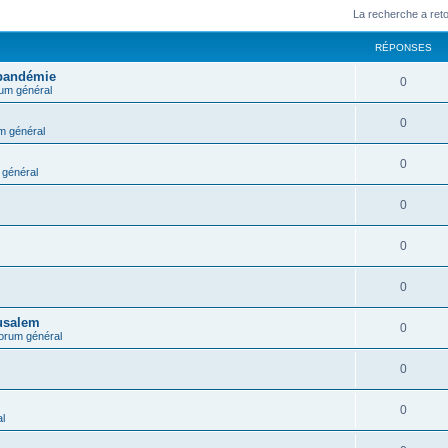
La recherche a ret
RÉPONSES
 pandémie
0
um général
0
m général
0
général
0
0
0
rusalem
0
orum général
0
0
l