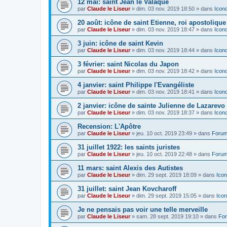
12 mai: saint Jean le Valaque
par
Claude le Liseur
»
dim. 03 nov. 2019 18:50
» dans
Icon
20 août: icône de saint Etienne, roi apostoliqu
par
Claude le Liseur
»
dim. 03 nov. 2019 18:47
» dans
Icon
3 juin: icône de saint Kevin
par
Claude le Liseur
»
dim. 03 nov. 2019 18:44
» dans
Icon
3 février: saint Nicolas du Japon
par
Claude le Liseur
»
dim. 03 nov. 2019 18:42
» dans
Icon
4 janvier: saint Philippe l'Evangéliste
par
Claude le Liseur
»
dim. 03 nov. 2019 18:41
» dans
Icon
2 janvier: icône de sainte Julienne de Lazarevo
par
Claude le Liseur
»
dim. 03 nov. 2019 18:37
» dans
Icon
Recension: L'Apôtre
par
Claude le Liseur
»
jeu. 10 oct. 2019 23:49
» dans
Forum
31 juillet 1922: les saints juristes
par
Claude le Liseur
»
jeu. 10 oct. 2019 22:48
» dans
Forum
11 mars: saint Alexis des Autistes
par
Claude le Liseur
»
dim. 29 sept. 2019 18:09
» dans
Icon
31 juillet: saint Jean Kovcharoff
par
Claude le Liseur
»
dim. 29 sept. 2019 15:05
» dans
Icon
Je ne pensais pas voir une telle merveille
par
Claude le Liseur
»
sam. 28 sept. 2019 19:10
» dans
For