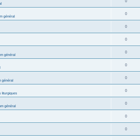
0
l
0
m général
0
0
0
m général
0
l
0
 général
0
 liturgiques
0
um général
0
0