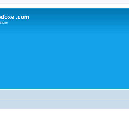
odoxe .com
phone