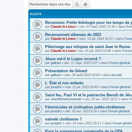
Rechercher
Recherche avancée
SUJETS
Recension: Petite théologie pour les temps de
par
Claude le Liseur
»
ven. 07 mars 2025 13:32
» dans
For
Recensement albanais de 2023
par
Claude le Liseur
»
sam. 13 juil. 2024 16:37
» dans
Foru
Pélerinage aux reliques de saint Jean le Russe
par
Claude le Liseur
»
lun. 01 juil. 2024 19:08
» dans
Forum 
Jésus est-il le Logos incarné ?
par
galkani
»
dim. 17 sept. 2023 5:07
» dans
Forum général
Présentation de Gérard
par
galkani
»
sam. 26 août 2023 10:04
» dans
Accueil
L' État et nos enfants
par
joseph1
»
mar. 11 juil. 2023 20:45
» dans
Forum général
Saint feu, Paul VI et le patriarche Benoît de Jé
par
JeanMichelLemonnier
»
jeu. 20 avr. 2023 19:27
» dans
F
Féminicides et civilisation judéo-chrétienne
par
joseph1
»
dim. 02 avr. 2023 8:16
» dans
Forum général
naïveté chrétienne ?
par
joseph1
»
ven. 24 mars 2023 16:17
» dans
Forum généra
Pour la suppression universelle de la GPA