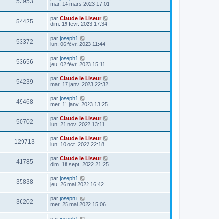
53953
mar. 14 mars 2023 17:01
par
Claude le Liseur
54425
dim. 19 févr. 2023 17:34
par
joseph1
53372
lun. 06 févr. 2023 11:44
par
joseph1
53656
jeu. 02 févr. 2023 15:11
par
Claude le Liseur
54239
mar. 17 janv. 2023 22:32
par
joseph1
49468
mer. 11 janv. 2023 13:25
par
Claude le Liseur
50702
lun. 21 nov. 2022 13:11
par
Claude le Liseur
129713
lun. 10 oct. 2022 22:18
par
Claude le Liseur
41785
dim. 18 sept. 2022 21:25
par
joseph1
35838
jeu. 26 mai 2022 16:42
par
joseph1
36202
mer. 25 mai 2022 15:06
par
joseph1