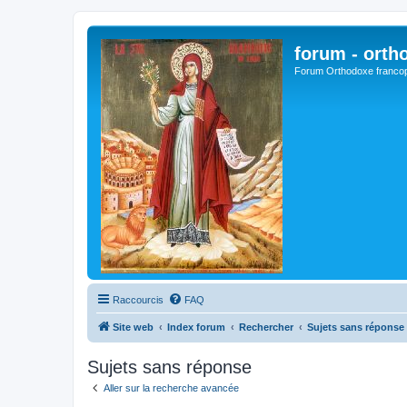
forum - orth
Forum Orthodoxe franco
Raccourcis
FAQ
Site web
Index forum
Rechercher
Sujets sans réponse
Sujets sans réponse
Aller sur la recherche avancée