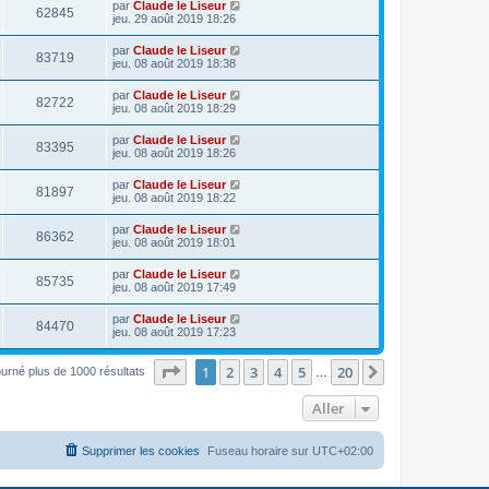
par
Claude le Liseur
62845
jeu. 29 août 2019 18:26
par
Claude le Liseur
83719
jeu. 08 août 2019 18:38
par
Claude le Liseur
82722
jeu. 08 août 2019 18:29
par
Claude le Liseur
83395
jeu. 08 août 2019 18:26
par
Claude le Liseur
81897
jeu. 08 août 2019 18:22
par
Claude le Liseur
86362
jeu. 08 août 2019 18:01
par
Claude le Liseur
85735
jeu. 08 août 2019 17:49
par
Claude le Liseur
84470
jeu. 08 août 2019 17:23
Page
1
sur
20
1
2
3
4
5
20
Suivant
ourné plus de 1000 résultats
…
Aller
Supprimer les cookies
Fuseau horaire sur
UTC+02:00