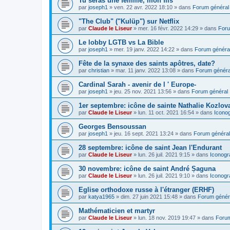
Tu seras une femme, mon fils
par
joseph1
»
ven. 22 avr. 2022 18:10
» dans
Forum général
"The Club" ("Kulüp") sur Netflix
par
Claude le Liseur
»
mer. 16 févr. 2022 14:29
» dans
Foru
Le lobby LGTB vs La Bible
par
joseph1
»
mer. 19 janv. 2022 14:22
» dans
Forum généra
Fête de la synaxe des saints apôtres, date?
par
christian
»
mar. 11 janv. 2022 13:08
» dans
Forum généra
Cardinal Sarah - avenir de l ' Europe-
par
joseph1
»
jeu. 25 nov. 2021 13:56
» dans
Forum général
1er septembre: icône de sainte Nathalie Kozlov
par
Claude le Liseur
»
lun. 11 oct. 2021 16:54
» dans
Icono
Georges Bensoussan
par
joseph1
»
jeu. 16 sept. 2021 13:24
» dans
Forum général
28 septembre: icône de saint Jean l'Endurant
par
Claude le Liseur
»
lun. 26 juil. 2021 9:15
» dans
Iconogr
30 novembre: icône de saint André Șaguna
par
Claude le Liseur
»
lun. 26 juil. 2021 9:10
» dans
Iconogr
Eglise orthodoxe russe à l'étranger (ERHF)
par
katya1965
»
dim. 27 juin 2021 15:48
» dans
Forum génér
Mathématicien et martyr
par
Claude le Liseur
»
lun. 18 nov. 2019 19:47
» dans
Forum