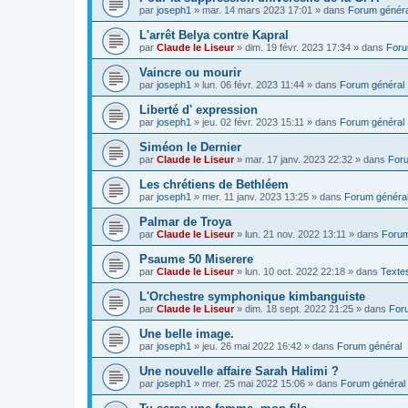
par
joseph1
»
mar. 14 mars 2023 17:01
» dans
Forum généra
L'arrêt Belya contre Kapral
par
Claude le Liseur
»
dim. 19 févr. 2023 17:34
» dans
Foru
Vaincre ou mourir
par
joseph1
»
lun. 06 févr. 2023 11:44
» dans
Forum général
Liberté d' expression
par
joseph1
»
jeu. 02 févr. 2023 15:11
» dans
Forum général
Siméon le Dernier
par
Claude le Liseur
»
mar. 17 janv. 2023 22:32
» dans
Foru
Les chrétiens de Bethléem
par
joseph1
»
mer. 11 janv. 2023 13:25
» dans
Forum généra
Palmar de Troya
par
Claude le Liseur
»
lun. 21 nov. 2022 13:11
» dans
Forum
Psaume 50 Miserere
par
Claude le Liseur
»
lun. 10 oct. 2022 22:18
» dans
Textes
L'Orchestre symphonique kimbanguiste
par
Claude le Liseur
»
dim. 18 sept. 2022 21:25
» dans
For
Une belle image.
par
joseph1
»
jeu. 26 mai 2022 16:42
» dans
Forum général
Une nouvelle affaire Sarah Halimi ?
par
joseph1
»
mer. 25 mai 2022 15:06
» dans
Forum général