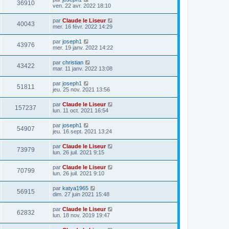
36910
ven. 22 avr. 2022 18:10
par
Claude le Liseur
40043
mer. 16 févr. 2022 14:29
par
joseph1
43976
mer. 19 janv. 2022 14:22
par
christian
43422
mar. 11 janv. 2022 13:08
par
joseph1
51811
jeu. 25 nov. 2021 13:56
par
Claude le Liseur
157237
lun. 11 oct. 2021 16:54
par
joseph1
54907
jeu. 16 sept. 2021 13:24
par
Claude le Liseur
73979
lun. 26 juil. 2021 9:15
par
Claude le Liseur
70799
lun. 26 juil. 2021 9:10
par
katya1965
56915
dim. 27 juin 2021 15:48
par
Claude le Liseur
62832
lun. 18 nov. 2019 19:47