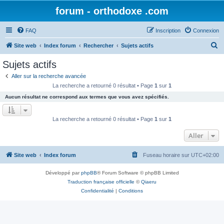
forum - orthodoxe .com
FAQ
Inscription
Connexion
R
Site web
Index forum
Rechercher
Sujets actifs
e
Sujets actifs
c
Aller sur la recherche avancée
h
La recherche a retourné 0 résultat • Page
1
sur
1
e
Aucun résultat ne correspond aux termes que vous avez spécifiés.
r
c
La recherche a retourné 0 résultat • Page
1
sur
1
h
Aller
e
r
Site web
Index forum
Fuseau horaire sur
UTC+02:00
Développé par
phpBB
® Forum Software © phpBB Limited
Traduction française officielle
©
Qiaeru
Confidentialité
|
Conditions