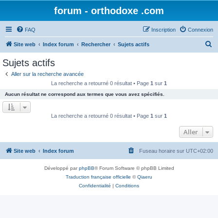
forum - orthodoxe .com
FAQ
Inscription
Connexion
R
Site web
Index forum
Rechercher
Sujets actifs
e
Sujets actifs
c
Aller sur la recherche avancée
h
La recherche a retourné 0 résultat • Page
1
sur
1
e
Aucun résultat ne correspond aux termes que vous avez spécifiés.
r
c
La recherche a retourné 0 résultat • Page
1
sur
1
h
Aller
e
r
Site web
Index forum
Fuseau horaire sur
UTC+02:00
Développé par
phpBB
® Forum Software © phpBB Limited
Traduction française officielle
©
Qiaeru
Confidentialité
|
Conditions