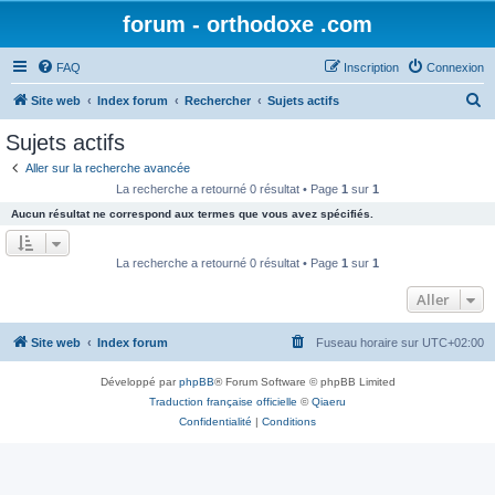
forum - orthodoxe .com
FAQ
Inscription
Connexion
R
Site web
Index forum
Rechercher
Sujets actifs
e
Sujets actifs
c
Aller sur la recherche avancée
h
La recherche a retourné 0 résultat • Page
1
sur
1
e
Aucun résultat ne correspond aux termes que vous avez spécifiés.
r
c
La recherche a retourné 0 résultat • Page
1
sur
1
h
Aller
e
r
Site web
Index forum
Fuseau horaire sur
UTC+02:00
Développé par
phpBB
® Forum Software © phpBB Limited
Traduction française officielle
©
Qiaeru
Confidentialité
|
Conditions