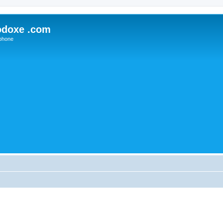
odoxe .com
phone