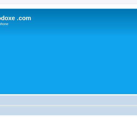
odoxe .com
phone