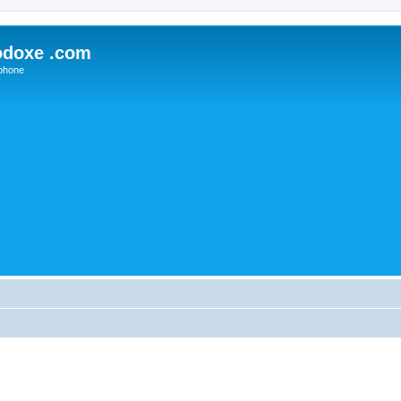
odoxe .com
phone