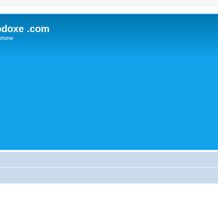
odoxe .com
phone