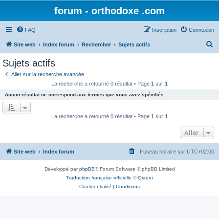
forum - orthodoxe .com
FAQ
Inscription
Connexion
R
Site web
Index forum
Rechercher
Sujets actifs
e
Sujets actifs
c
Aller sur la recherche avancée
h
La recherche a retourné 0 résultat • Page
1
sur
1
e
Aucun résultat ne correspond aux termes que vous avez spécifiés.
r
c
La recherche a retourné 0 résultat • Page
1
sur
1
h
Aller
e
r
Site web
Index forum
Fuseau horaire sur
UTC+02:00
Développé par
phpBB
® Forum Software © phpBB Limited
Traduction française officielle
©
Qiaeru
Confidentialité
|
Conditions