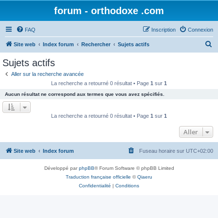
forum - orthodoxe .com
FAQ
Inscription
Connexion
R
Site web
Index forum
Rechercher
Sujets actifs
e
Sujets actifs
c
Aller sur la recherche avancée
h
La recherche a retourné 0 résultat • Page
1
sur
1
e
Aucun résultat ne correspond aux termes que vous avez spécifiés.
r
c
La recherche a retourné 0 résultat • Page
1
sur
1
h
Aller
e
r
Site web
Index forum
Fuseau horaire sur
UTC+02:00
Développé par
phpBB
® Forum Software © phpBB Limited
Traduction française officielle
©
Qiaeru
Confidentialité
|
Conditions