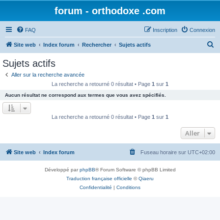
forum - orthodoxe .com
FAQ
Inscription
Connexion
R
Site web
Index forum
Rechercher
Sujets actifs
e
Sujets actifs
c
Aller sur la recherche avancée
h
La recherche a retourné 0 résultat • Page
1
sur
1
e
Aucun résultat ne correspond aux termes que vous avez spécifiés.
r
c
La recherche a retourné 0 résultat • Page
1
sur
1
h
Aller
e
r
Site web
Index forum
Fuseau horaire sur
UTC+02:00
Développé par
phpBB
® Forum Software © phpBB Limited
Traduction française officielle
©
Qiaeru
Confidentialité
|
Conditions