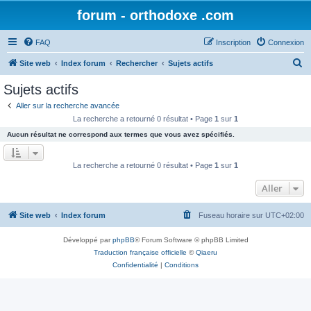
forum - orthodoxe .com
FAQ
Inscription
Connexion
R
Site web
Index forum
Rechercher
Sujets actifs
e
Sujets actifs
c
Aller sur la recherche avancée
h
La recherche a retourné 0 résultat • Page
1
sur
1
e
Aucun résultat ne correspond aux termes que vous avez spécifiés.
r
c
La recherche a retourné 0 résultat • Page
1
sur
1
h
Aller
e
r
Site web
Index forum
Fuseau horaire sur
UTC+02:00
Développé par
phpBB
® Forum Software © phpBB Limited
Traduction française officielle
©
Qiaeru
Confidentialité
|
Conditions