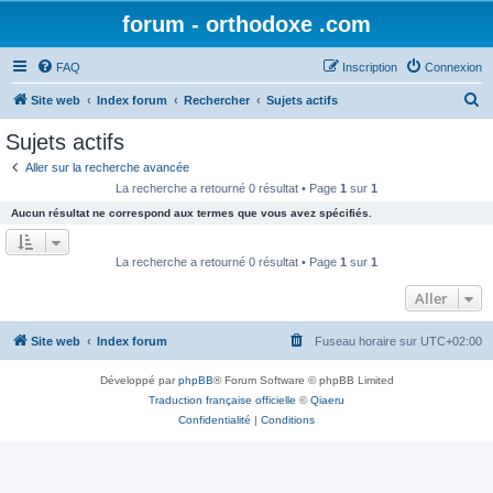
forum - orthodoxe .com
FAQ
Inscription
Connexion
R
Site web
Index forum
Rechercher
Sujets actifs
e
Sujets actifs
c
Aller sur la recherche avancée
h
La recherche a retourné 0 résultat • Page
1
sur
1
e
Aucun résultat ne correspond aux termes que vous avez spécifiés.
r
c
La recherche a retourné 0 résultat • Page
1
sur
1
h
Aller
e
r
Site web
Index forum
Fuseau horaire sur
UTC+02:00
Développé par
phpBB
® Forum Software © phpBB Limited
Traduction française officielle
©
Qiaeru
Confidentialité
|
Conditions