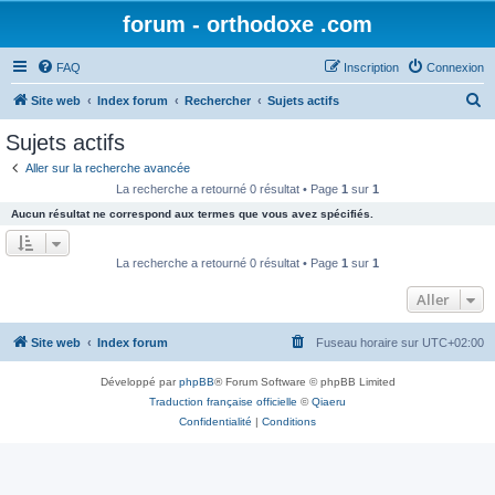
forum - orthodoxe .com
FAQ
Inscription
Connexion
R
Site web
Index forum
Rechercher
Sujets actifs
e
Sujets actifs
c
Aller sur la recherche avancée
h
La recherche a retourné 0 résultat • Page
1
sur
1
e
Aucun résultat ne correspond aux termes que vous avez spécifiés.
r
c
La recherche a retourné 0 résultat • Page
1
sur
1
h
Aller
e
r
Site web
Index forum
Fuseau horaire sur
UTC+02:00
Développé par
phpBB
® Forum Software © phpBB Limited
Traduction française officielle
©
Qiaeru
Confidentialité
|
Conditions