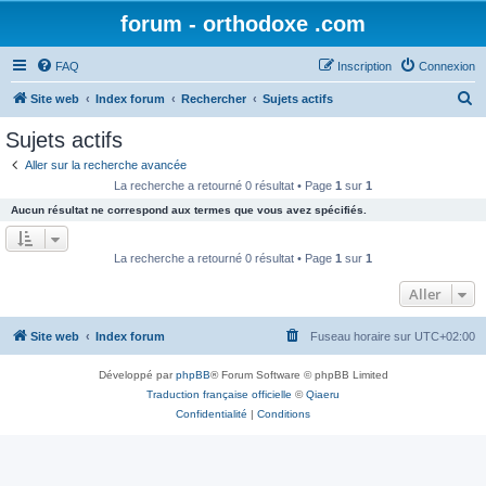
forum - orthodoxe .com
FAQ
Inscription
Connexion
R
Site web
Index forum
Rechercher
Sujets actifs
e
Sujets actifs
c
Aller sur la recherche avancée
h
La recherche a retourné 0 résultat • Page
1
sur
1
e
Aucun résultat ne correspond aux termes que vous avez spécifiés.
r
c
La recherche a retourné 0 résultat • Page
1
sur
1
h
Aller
e
r
Site web
Index forum
Fuseau horaire sur
UTC+02:00
Développé par
phpBB
® Forum Software © phpBB Limited
Traduction française officielle
©
Qiaeru
Confidentialité
|
Conditions