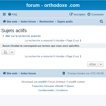
forum - orthodoxe .com
FAQ
Inscription
Connexion
R
Site web
Index forum
Rechercher
Sujets actifs
e
Sujets actifs
c
Aller sur la recherche avancée
h
La recherche a retourné 0 résultat • Page
1
sur
1
e
Aucun résultat ne correspond aux termes que vous avez spécifiés.
r
c
La recherche a retourné 0 résultat • Page
1
sur
1
h
Aller
e
r
Site web
Index forum
Fuseau horaire sur
UTC+02:00
Développé par
phpBB
® Forum Software © phpBB Limited
Traduction française officielle
©
Qiaeru
Confidentialité
|
Conditions