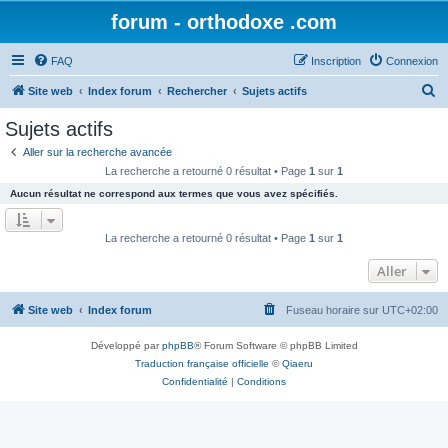
forum - orthodoxe .com
FAQ
Inscription
Connexion
R
Site web
Index forum
Rechercher
Sujets actifs
e
Sujets actifs
c
Aller sur la recherche avancée
h
La recherche a retourné 0 résultat • Page
1
sur
1
e
Aucun résultat ne correspond aux termes que vous avez spécifiés.
r
c
La recherche a retourné 0 résultat • Page
1
sur
1
h
Aller
e
r
Site web
Index forum
Fuseau horaire sur
UTC+02:00
Développé par
phpBB
® Forum Software © phpBB Limited
Traduction française officielle
©
Qiaeru
Confidentialité
|
Conditions