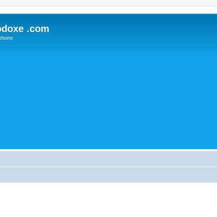
odoxe .com
phone