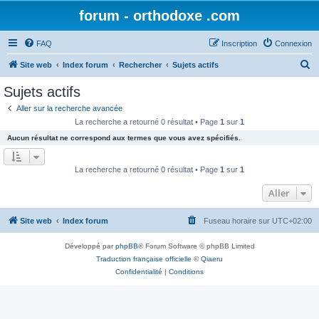
forum - orthodoxe .com
FAQ
Inscription
Connexion
R
Site web
Index forum
Rechercher
Sujets actifs
e
Sujets actifs
c
Aller sur la recherche avancée
h
La recherche a retourné 0 résultat • Page
1
sur
1
e
Aucun résultat ne correspond aux termes que vous avez spécifiés.
r
c
La recherche a retourné 0 résultat • Page
1
sur
1
h
Aller
e
r
Site web
Index forum
Fuseau horaire sur
UTC+02:00
Développé par
phpBB
® Forum Software © phpBB Limited
Traduction française officielle
©
Qiaeru
Confidentialité
|
Conditions