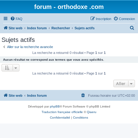
forum - orthodoxe .com
FAQ
Inscription
Connexion
R
Site web
Index forum
Rechercher
Sujets actifs
e
Sujets actifs
c
Aller sur la recherche avancée
h
La recherche a retourné 0 résultat • Page
1
sur
1
e
Aucun résultat ne correspond aux termes que vous avez spécifiés.
r
c
La recherche a retourné 0 résultat • Page
1
sur
1
h
Aller
e
r
Site web
Index forum
Fuseau horaire sur
UTC+02:00
Développé par
phpBB
® Forum Software © phpBB Limited
Traduction française officielle
©
Qiaeru
Confidentialité
|
Conditions