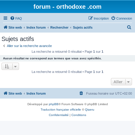
forum - orthodoxe .com
FAQ
Inscription
Connexion
R
Site web
Index forum
Rechercher
Sujets actifs
e
Sujets actifs
c
Aller sur la recherche avancée
h
La recherche a retourné 0 résultat • Page
1
sur
1
e
Aucun résultat ne correspond aux termes que vous avez spécifiés.
r
c
La recherche a retourné 0 résultat • Page
1
sur
1
h
Aller
e
r
Site web
Index forum
Fuseau horaire sur
UTC+02:00
Développé par
phpBB
® Forum Software © phpBB Limited
Traduction française officielle
©
Qiaeru
Confidentialité
|
Conditions