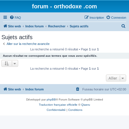
forum - orthodoxe .com
FAQ
Inscription
Connexion
R
Site web
Index forum
Rechercher
Sujets actifs
e
Sujets actifs
c
Aller sur la recherche avancée
h
La recherche a retourné 0 résultat • Page
1
sur
1
e
Aucun résultat ne correspond aux termes que vous avez spécifiés.
r
c
La recherche a retourné 0 résultat • Page
1
sur
1
h
Aller
e
r
Site web
Index forum
Fuseau horaire sur
UTC+02:00
Développé par
phpBB
® Forum Software © phpBB Limited
Traduction française officielle
©
Qiaeru
Confidentialité
|
Conditions