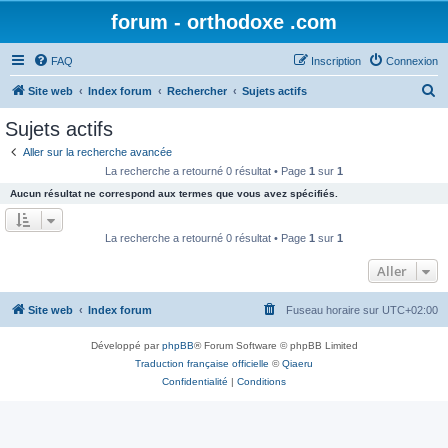
forum - orthodoxe .com
FAQ
Inscription
Connexion
R
Site web
Index forum
Rechercher
Sujets actifs
e
Sujets actifs
c
Aller sur la recherche avancée
h
La recherche a retourné 0 résultat • Page
1
sur
1
e
Aucun résultat ne correspond aux termes que vous avez spécifiés.
r
c
La recherche a retourné 0 résultat • Page
1
sur
1
h
Aller
e
r
Site web
Index forum
Fuseau horaire sur
UTC+02:00
Développé par
phpBB
® Forum Software © phpBB Limited
Traduction française officielle
©
Qiaeru
Confidentialité
|
Conditions