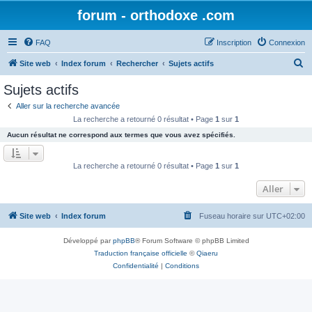
forum - orthodoxe .com
FAQ
Inscription
Connexion
R
Site web
Index forum
Rechercher
Sujets actifs
e
Sujets actifs
c
Aller sur la recherche avancée
h
La recherche a retourné 0 résultat • Page
1
sur
1
e
Aucun résultat ne correspond aux termes que vous avez spécifiés.
r
c
La recherche a retourné 0 résultat • Page
1
sur
1
h
Aller
e
r
Site web
Index forum
Fuseau horaire sur
UTC+02:00
Développé par
phpBB
® Forum Software © phpBB Limited
Traduction française officielle
©
Qiaeru
Confidentialité
|
Conditions