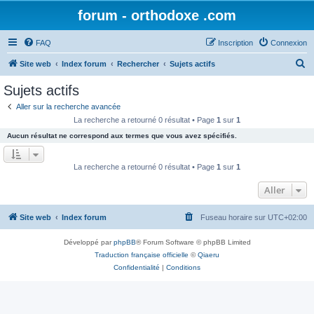
forum - orthodoxe .com
FAQ
Inscription
Connexion
R
Site web
Index forum
Rechercher
Sujets actifs
e
Sujets actifs
c
Aller sur la recherche avancée
h
La recherche a retourné 0 résultat • Page
1
sur
1
e
Aucun résultat ne correspond aux termes que vous avez spécifiés.
r
c
La recherche a retourné 0 résultat • Page
1
sur
1
h
Aller
e
r
Site web
Index forum
Fuseau horaire sur
UTC+02:00
Développé par
phpBB
® Forum Software © phpBB Limited
Traduction française officielle
©
Qiaeru
Confidentialité
|
Conditions