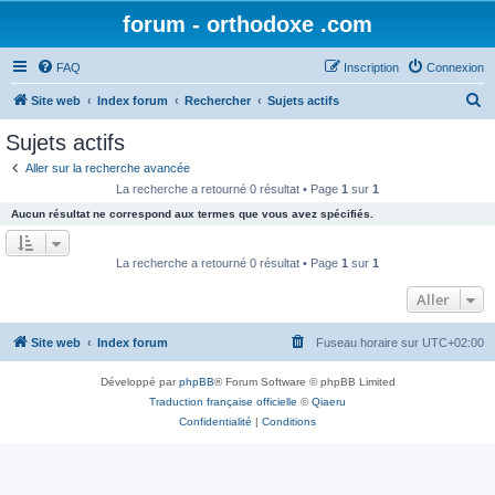
forum - orthodoxe .com
FAQ
Inscription
Connexion
R
Site web
Index forum
Rechercher
Sujets actifs
e
Sujets actifs
c
Aller sur la recherche avancée
h
La recherche a retourné 0 résultat • Page
1
sur
1
e
Aucun résultat ne correspond aux termes que vous avez spécifiés.
r
c
La recherche a retourné 0 résultat • Page
1
sur
1
h
Aller
e
r
Site web
Index forum
Fuseau horaire sur
UTC+02:00
Développé par
phpBB
® Forum Software © phpBB Limited
Traduction française officielle
©
Qiaeru
Confidentialité
|
Conditions