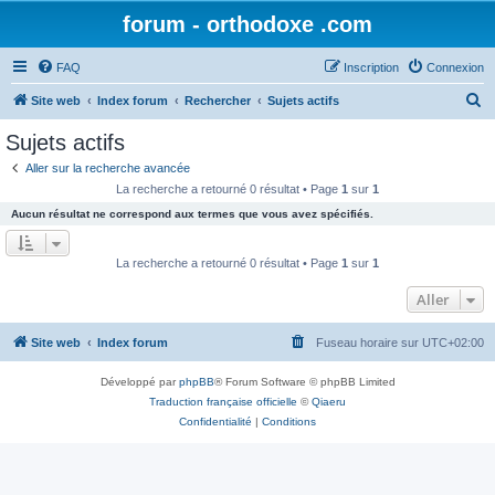
forum - orthodoxe .com
FAQ
Inscription
Connexion
R
Site web
Index forum
Rechercher
Sujets actifs
e
Sujets actifs
c
Aller sur la recherche avancée
h
La recherche a retourné 0 résultat • Page
1
sur
1
e
Aucun résultat ne correspond aux termes que vous avez spécifiés.
r
c
La recherche a retourné 0 résultat • Page
1
sur
1
h
Aller
e
r
Site web
Index forum
Fuseau horaire sur
UTC+02:00
Développé par
phpBB
® Forum Software © phpBB Limited
Traduction française officielle
©
Qiaeru
Confidentialité
|
Conditions