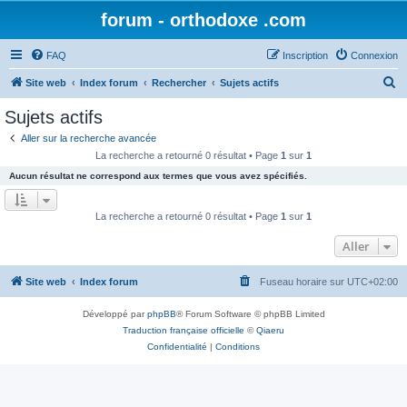
forum - orthodoxe .com
FAQ
Inscription
Connexion
R
Site web
Index forum
Rechercher
Sujets actifs
e
Sujets actifs
c
Aller sur la recherche avancée
h
La recherche a retourné 0 résultat • Page
1
sur
1
e
Aucun résultat ne correspond aux termes que vous avez spécifiés.
r
c
La recherche a retourné 0 résultat • Page
1
sur
1
h
Aller
e
r
Site web
Index forum
Fuseau horaire sur
UTC+02:00
Développé par
phpBB
® Forum Software © phpBB Limited
Traduction française officielle
©
Qiaeru
Confidentialité
|
Conditions