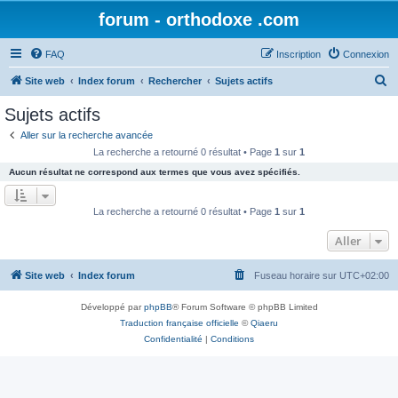
forum - orthodoxe .com
FAQ
Inscription
Connexion
R
Site web
Index forum
Rechercher
Sujets actifs
e
Sujets actifs
c
Aller sur la recherche avancée
h
La recherche a retourné 0 résultat • Page
1
sur
1
e
Aucun résultat ne correspond aux termes que vous avez spécifiés.
r
c
La recherche a retourné 0 résultat • Page
1
sur
1
h
Aller
e
r
Site web
Index forum
Fuseau horaire sur
UTC+02:00
Développé par
phpBB
® Forum Software © phpBB Limited
Traduction française officielle
©
Qiaeru
Confidentialité
|
Conditions