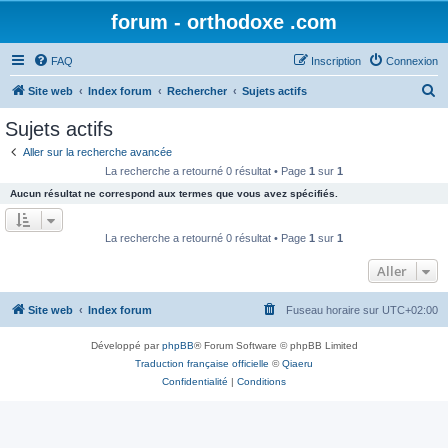
forum - orthodoxe .com
FAQ
Inscription
Connexion
R
Site web
Index forum
Rechercher
Sujets actifs
e
Sujets actifs
c
Aller sur la recherche avancée
h
La recherche a retourné 0 résultat • Page
1
sur
1
e
Aucun résultat ne correspond aux termes que vous avez spécifiés.
r
c
La recherche a retourné 0 résultat • Page
1
sur
1
h
Aller
e
r
Site web
Index forum
Fuseau horaire sur
UTC+02:00
Développé par
phpBB
® Forum Software © phpBB Limited
Traduction française officielle
©
Qiaeru
Confidentialité
|
Conditions