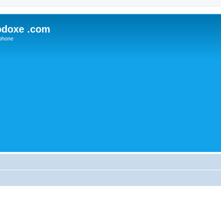
odoxe .com
phone