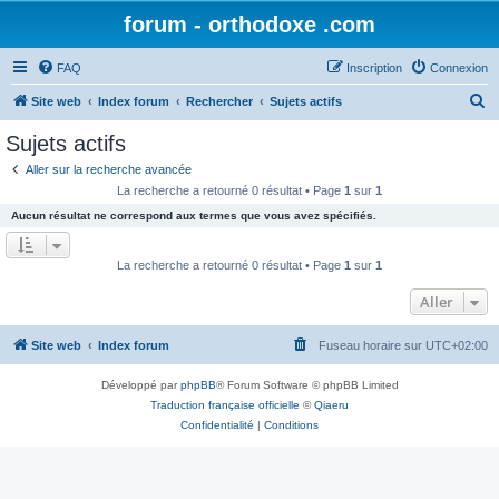
forum - orthodoxe .com
FAQ
Inscription
Connexion
R
Site web
Index forum
Rechercher
Sujets actifs
e
Sujets actifs
c
Aller sur la recherche avancée
h
La recherche a retourné 0 résultat • Page
1
sur
1
e
Aucun résultat ne correspond aux termes que vous avez spécifiés.
r
c
La recherche a retourné 0 résultat • Page
1
sur
1
h
Aller
e
r
Site web
Index forum
Fuseau horaire sur
UTC+02:00
Développé par
phpBB
® Forum Software © phpBB Limited
Traduction française officielle
©
Qiaeru
Confidentialité
|
Conditions